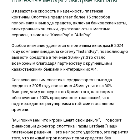
Платёжные методы и быстрые выплаты
В Казахстане скорость и надёжность платежей
критичны.Слоттика предлагает более 15 способов
пополнения и вывода средств, включая банковские карты,
электронные кошельки, криптовалюты и местные
сервисы, такие как “KassaPay” и “AlfaPay”.
Особое внимание уделяется мгновенным выводам.В 2024
году компания внедрила систему “InstantPay”, позволяющую
вывести средства в течение 30 минут.Это стало
возможным благодаря партнерству с крупнейшими
казахстанскими банками и интеграции их API.
Согласно данным слоттика, среднее время вывода
средств в 2025 году составило 45 минут, что на 30%
быстрее, чем у конкурентов.Кроме того, платформа
обеспечивает 100% прозрачность транзакций, что
подтверждается регулярными отчётами в реальном
времени.
“Мы понимаем, что игроки ценят свои деньги”, – говорит
финансовый директор слоттика, Рахим Сатбаев.”Наши
платежные решения – это не просто удобство, это гарантия
того, что каждый игрок получит свои средства без