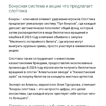
Бонусная система и акции: что предлагает
слоттика
Бонусы – ключевой элемент удержания игроков.Слоттика
предлагает уникальную систему “Пул бонусов”, где каждый
депозит автоматически пополняет общий фонд, который
затем распределяется в виде бесплатных вращений и
кешбэка.В 2025 году компания объявила о запуске
“Месячного лотерейного билета”, где игроки могут
выиграть крупные суммы, просто участвуя в ежемесячных
акциях.
Слоттика также сотрудничает с известными
казахстанскими брендами, предоставляя эксклюзивные
промокоды.В 2024 году игроки могли получить бесплатные
вращения в слотах “Алматыская звезда” и “Казахстанский
орёл” за покупку билетов на концерты местных артистов.
Эксперт из Алматы, маркетолог Алия Турсунова, отмечает:
“Бонусы слоттика – это не просто цифры, это целая
экосистема, где каждый игрок чувствует себя частью чего-
то большего”.