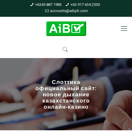
+6345 887 1983
+63 917 634 2530
accounts@aibph.com
Слоттика
официальный сайт:
новое дыхание
казахстанского
онлайн‑казино