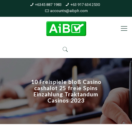
+6345 887 1983
+63 917 634 2530
accounts@aibph.com
10 Freispiele bloß Casino
cashalot 25 freie Spins
Einzahlung Traktandum
Casinos 2023