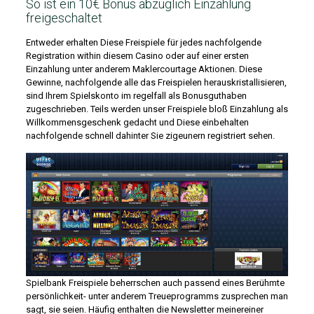
So ist ein 10€ Bonus abzüglich Einzahlung
freigeschaltet
Entweder erhalten Diese Freispiele für jedes nachfolgende
Registration within diesem Casino oder auf einer ersten
Einzahlung unter anderem Maklercourtage Aktionen. Diese
Gewinne, nachfolgende alle das Freispielen herauskristallisieren,
sind Ihrem Spielskonto im regelfall als Bonusguthaben
zugeschrieben. Teils werden unser Freispiele bloß Einzahlung als
Willkommensgeschenk gedacht und Diese einbehalten
nachfolgende schnell dahinter Sie zigeunern registriert sehen.
Spielbank Freispiele beherrschen auch passend eines Berühmte
persönlichkeit- unter anderem Treueprogramms zusprechen man
sagt, sie seien. Häufig enthalten die Newsletter meinereiner