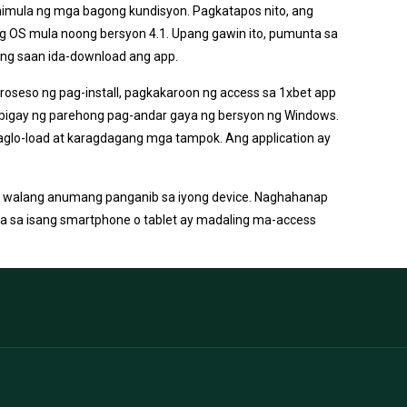
animula ng mga bagong kundisyon. Pagkatapos nito, ang
ang OS mula noong bersyon 4.1. Upang gawin ito, pumunta sa
ung saan ida-download ang app.
seso ng pag-install, pagkakaroon ng access sa 1xbet app
bigay ng parehong pag-andar gaya ng bersyon ng Windows.
aglo-load at karagdagang mga tampok. Ang application ay
ang walang anumang panganib sa iyong device. Naghahanap
ya sa isang smartphone o tablet ay madaling ma-access