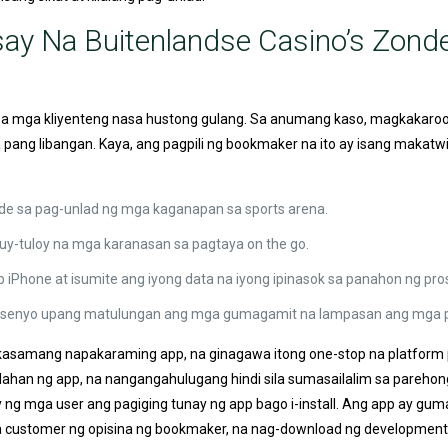
 Na Buitenlandse Casino’s Zonde
sa mga kliyenteng nasa hustong gulang. Sa anumang kaso, magkakaroon
iba pang libangan. Kaya, ang pagpili ng bookmaker na ito ay isang mak
de sa pag-unlad ng mga kaganapan sa sports arena.
luy-tuloy na mga karanasan sa pagtaya on the go.
p iPhone at isumite ang iyong data na iyong ipinasok sa panahon ng pr
idinisenyo upang matulungan ang mga gumagamit na lampasan ang mga p
asamang napakaraming app, na ginagawa itong one-stop na platform p
ahan ng app, na nangangahulugang hindi sila sumasailalim sa pareho
verify ng mga user ang pagiging tunay ng app bago i-install. Ang app a
ustomer ng opisina ng bookmaker, na nag-download ng development par