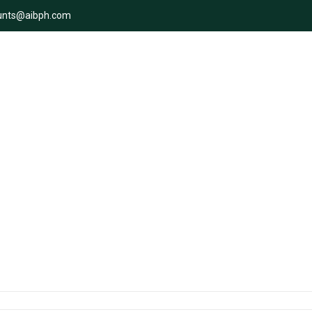
unts@aibph.com
a Iphone At Android 1xBet Mob