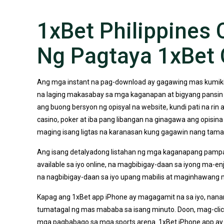
1xBet Philippines 
Ng Pagtaya 1xBet 
Ang mga instant na pag-download ay gagawing mas kumikita
na laging makasabay sa mga kaganapan at bigyang pansin
ang buong bersyon ng opisyal na website, kundi pati na rin
casino, poker at iba pang libangan na ginagawa ang opisi
maging isang ligtas na karanasan kung gagawin nang tama
Ang isang detalyadong listahan ng mga kaganapang pampala
available sa iyo online, na magbibigay-daan sa iyong ma-e
na nagbibigay-daan sa iyo upang mabilis at maginhawang 
Kapag ang 1xBet app iPhone ay magagamit na sa iyo, nanan
tumatagal ng mas mababa sa isang minuto. Doon, mag-click
mga pagbabago sa mga sports arena. 1xBet iPhone app ay is