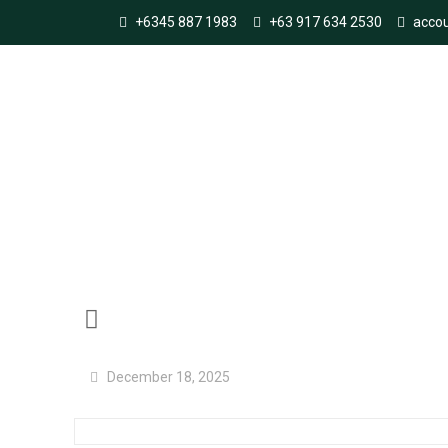
+6345 887 1983
+63 917 634 2530
acco
1xBet App Para S
December 18, 2025