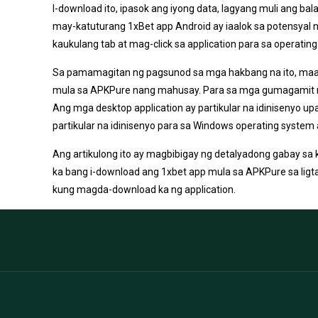
I-download ito, ipasok ang iyong data, lagyang muli ang b
may-katuturang 1xBet app Android ay iaalok sa potensyal n
kaukulang tab at mag-click sa application para sa operat
Sa pamamagitan ng pagsunod sa mga hakbang na ito, maaar
mula sa APKPure nang mahusay. Para sa mga gumagamit ng
Ang mga desktop application ay partikular na idinisenyo 
partikular na idinisenyo para sa Windows operating system 
Ang artikulong ito ay magbibigay ng detalyadong gabay sa
ka bang i-download ang 1xbet app mula sa APKPure sa ligt
kung magda-download ka ng application.