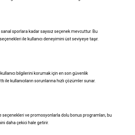
an sanal sporlara kadar sayısız seçenek mevcuttur. Bu
seçenekleri ile kullanıcı deneyimini üst seviyeye taşır.
kullanıcı bilgilerini korumak için en son güvenlik
 ile kullanıcıların sorunlarına hızlı çözümler sunar.
deme seçenekleri ve promosyonlarla dolu bonus programları, bu
ni daha çekici hale getirir.