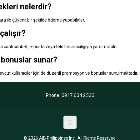
kleri nelerdir?
ara ile güvenli bir şekilde ödeme yapabilirler.
çalışır?
a canlı sohbet, e-posta veya telefon aracılığıyla yardımcı olur.
i bonuslar sunar?
 mevcut kullanıcılar için de düzenli promosyon ve bonuslar sunulmaktadır.
Phone: 0917.634.2530
© 2026 AIB Philippines Inc.. All Rights Reserved.