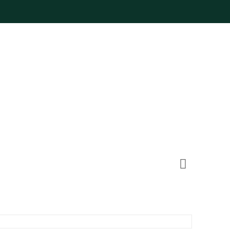
rini Kucaklamak