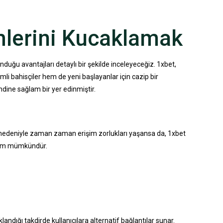
ümlerini Kucaklamak
nduğu avantajları detaylı bir şekilde inceleyeceğiz. 1xbet,
imli bahisçiler hem de yeni başlayanlar için cazip bir
ndine sağlam bir yer edinmiştir.
er nedeniyle zaman zaman erişim zorlukları yaşansa da, 1xbet
rişim mümkündür.
landığı takdirde kullanıcılara alternatif bağlantılar sunar.