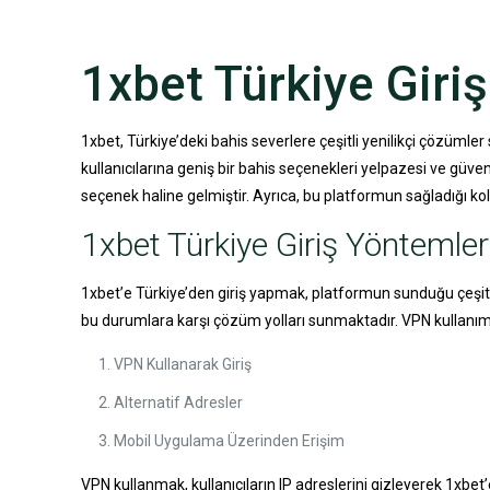
1xbet Türkiye Giri
1xbet, Türkiye’deki bahis severlere çeşitli yenilikçi çözümle
kullanıcılarına geniş bir bahis seçenekleri yelpazesi ve güven
seçenek haline gelmiştir. Ayrıca, bu platformun sağladığı ko
1xbet Türkiye Giriş Yöntemler
1xbet’e Türkiye’den giriş yapmak, platformun sunduğu çeşitl
bu durumlara karşı çözüm yolları sunmaktadır. VPN kullanımı
VPN Kullanarak Giriş
Alternatif Adresler
Mobil Uygulama Üzerinden Erişim
VPN kullanmak, kullanıcıların IP adreslerini gizleyerek 1xbet’e