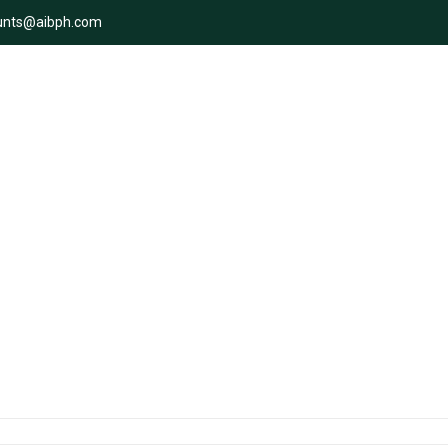
unts@aibph.com
Giriş: Yenilikçi Bahis Çözümle