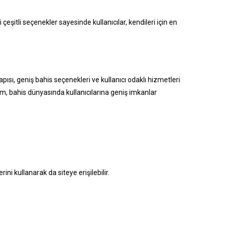
çeşitli seçenekler sayesinde kullanıcılar, kendileri için en
ısı, geniş bahis seçenekleri ve kullanıcı odaklı hizmetleri
rm, bahis dünyasında kullanıcılarına geniş imkanlar
ni kullanarak da siteye erişilebilir.