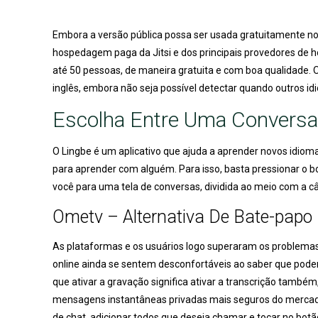
Embora a versão pública possa ser usada gratuitamente no
hospedagem paga da Jitsi e dos principais provedores de h
até 50 pessoas, de maneira gratuita e com boa qualidade.
inglês, embora não seja possível detectar quando outros 
Escolha Entre Uma Conversa
O Lingbe é um aplicativo que ajuda a aprender novos idiom
para aprender com alguém. Para isso, basta pressionar o bo
você para uma tela de conversas, dividida ao meio com a câ
Ometv – Alternativa De Bate-papo 
As plataformas e os usuários logo superaram os problemas 
online ainda se sentem desconfortáveis ao saber que pod
que ativar a gravação significa ativar a transcrição també
mensagens instantâneas privadas mais seguros do merca
de chat, adicionar todos que deseja chamar e tocar no b