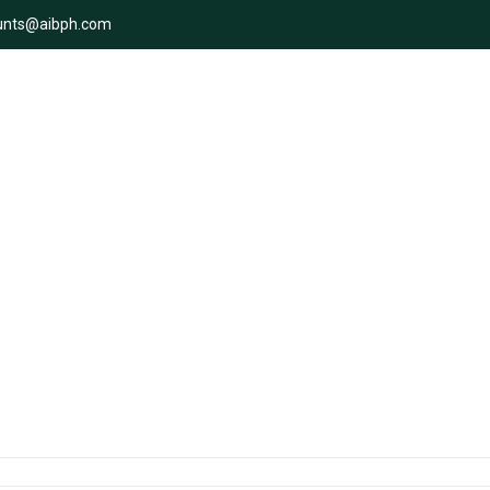
unts@aibph.com
dicos Do Chatgpt Para Advog