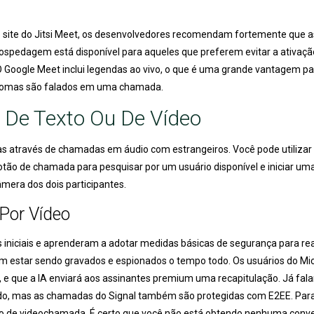
 site do Jitsi Meet, os desenvolvedores recomendam fortemente que a
ospedagem está disponível para aqueles que preferem evitar a ativaçã
 O Google Meet inclui legendas ao vivo, o que é uma grande vantagem 
idiomas são falados em uma chamada.
 De Texto Ou De Vídeo
as através de chamadas em áudio com estrangeiros. Você pode utilizar
tão de chamada para pesquisar por um usuário disponível e iniciar uma
mera dos dois participantes.
Por Vídeo
iniciais e aprenderam a adotar medidas básicas de segurança para reali
em estar sendo gravados e espionados o tempo todo. Os usuários do M
m, e que a IA enviará aos assinantes premium uma recapitulação. Já fa
do, mas as chamadas do Signal também são protegidas com E2EE. Par
otão de videochamada. É certo que você não está obtendo nenhuma con