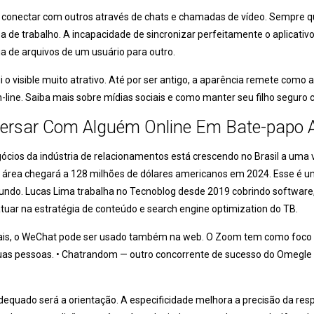
conectar com outros através de chats e chamadas de vídeo. Sempre que 
ea de trabalho. A incapacidade de sincronizar perfeitamente o aplicat
cia de arquivos de um usuário para outro.
 o visible muito atrativo. Até por ser antigo, a aparência remete como a
line. Saiba mais sobre mídias sociais e como manter seu filho seguro 
ersar Com Alguém Online Em Bate-papo A
ócios da indústria de relacionamentos está crescendo no Brasil a uma v
sta área chegará a 128 milhões de dólares americanos em 2024. Esse
do. Lucas Lima trabalha no Tecnoblog desde 2019 cobrindo software,
tuar na estratégia de conteúdo e search engine optimization do TB.
nais, o WeChat pode ser usado também na web. O Zoom tem como foco o 
as pessoas. • Chatrandom — outro concorrente de sucesso do Omegle que
adequado será a orientação. A especificidade melhora a precisão da r