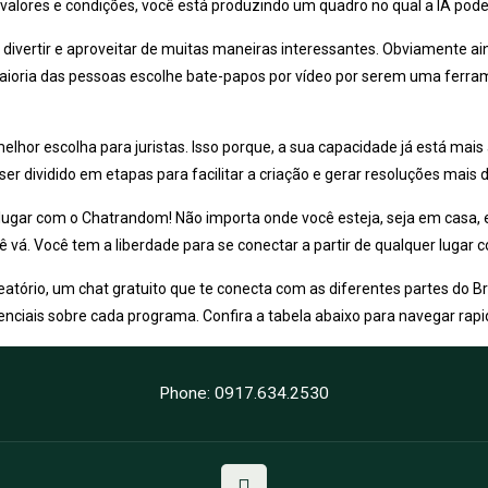
, valores e condições, você está produzindo um quadro no qual a IA pod
e divertir e aproveitar de muitas maneiras interessantes. Obviamente 
ioria das pessoas escolhe bate-papos por vídeo por serem uma ferram
elhor escolha para juristas. Isso porque, a sua capacidade já está mai
er dividido em etapas para facilitar a criação e gerar resoluções mais
r lugar com o Chatrandom! Não importa onde você esteja, seja em casa
 vá. Você tem a liberdade para se conectar a partir de qualquer lugar 
atório, um chat gratuito que te conecta com as diferentes partes do B
iais sobre cada programa. Confira a tabela abaixo para navegar rapid
Phone: 0917.634.2530