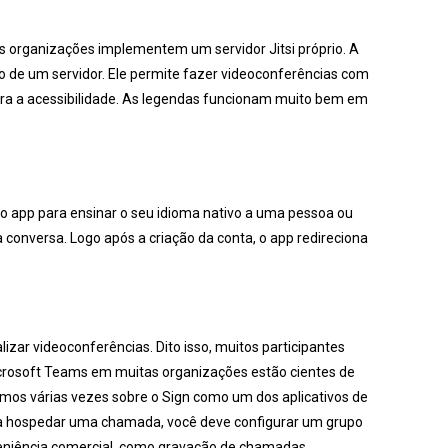
s organizações implementem um servidor Jitsi próprio. A
o de um servidor. Ele permite fazer videoconferências com
para a acessibilidade. As legendas funcionam muito bem em
 o app para ensinar o seu idioma nativo a uma pessoa ou
 conversa. Logo após a criação da conta, o app redireciona
zar videoconferências. Dito isso, muitos participantes
icrosoft Teams em muitas organizações estão cientes de
lamos várias vezes sobre o Sign como um dos aplicativos de
a hospedar uma chamada, você deve configurar um grupo
veniência comercial, como gravação de chamadas,