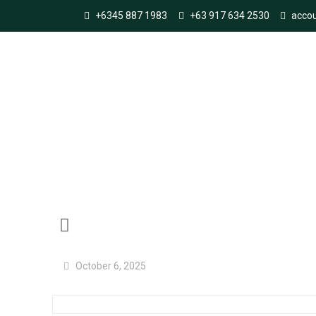
+6345 887 1983
+63 917 634 2530
acco
220 Prompts Jurí
October 6, 2025