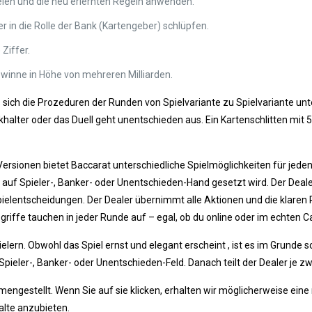
elen und die neu erlernten Regeln anwenden.
er in die Rolle der Bank (Kartengeber) schlüpfen.
 Ziffer.
winne in Höhe von mehreren Milliarden.
s sich die Prozeduren der Runden von Spielvariante zu Spielvariante u
khalter oder das Duell geht unentschieden aus. Ein Kartenschlitten mit 5
sionen bietet Baccarat unterschiedliche Spielmöglichkeiten für jeden G
er auf Spieler-, Banker- oder Unentschieden-Hand gesetzt wird. Der Deal
ielentscheidungen. Der Dealer übernimmt alle Aktionen und die klaren
iffe tauchen in jeder Runde auf – egal, ob du online oder im echten Ca
ielern. Obwohl das Spiel ernst und elegant erscheint , ist es im Grunde 
 Spieler-, Banker- oder Unentschieden-Feld. Danach teilt der Dealer je z
engestellt. Wenn Sie auf sie klicken, erhalten wir möglicherweise eine
halte anzubieten.