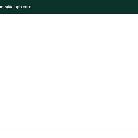
unts@aibph.com
 Spiel Regeln einfach erklärt 