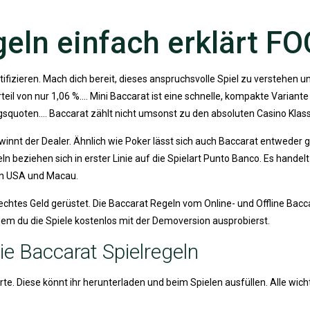
geln einfach erklärt F
izieren. Mach dich bereit, dieses anspruchsvolle Spiel zu verstehen un
l von nur 1,06 %…. Mini Baccarat ist eine schnelle, kompakte Variante
squoten…. Baccarat zählt nicht umsonst zu den absoluten Casino Klass
ewinnt der Dealer. Ähnlich wie Poker lässt sich auch Baccarat entweder
ln beziehen sich in erster Linie auf die Spielart Punto Banco. Es hande
 den USA und Macau.
echtes Geld gerüstet. Die Baccarat Regeln vom Online- und Offline Bacc
dem du die Spiele kostenlos mit der Demoversion ausprobierst.
ie Baccarat Spielregeln
rte. Diese könnt ihr herunterladen und beim Spielen ausfüllen. Alle wich