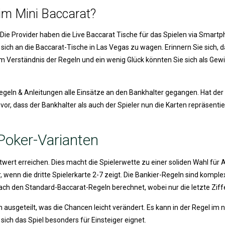
eim Mini Baccarat?
Die Provider haben die Live Baccarat Tische für das Spielen via Smartp
 sich an die Baccarat-Tische in Las Vegas zu wagen. Erinnern Sie sich, da
m Verständnis der Regeln und ein wenig Glück könnten Sie sich als Gewi
egeln & Anleitungen alle Einsätze an den Bankhalter gegangen. Hat der
 vor, dass der Bankhalter als auch der Spieler nun die Karten repräsent
 Poker-Varianten
wert erreichen. Dies macht die Spielerwette zu einer soliden Wahl für A
ht er, wenn die dritte Spielerkarte 2-7 zeigt. Die Bankier-Regeln sind k
nach den Standard-Baccarat-Regeln berechnet, wobei nur die letzte Ziffe
usgeteilt, was die Chancen leicht verändert. Es kann in der Regel im
ich das Spiel besonders für Einsteiger eignet.