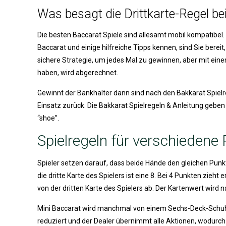
Was besagt die Drittkarte-Regel b
Die besten Baccarat Spiele sind allesamt mobil kompatibel. 
Baccarat und einige hilfreiche Tipps kennen, sind Sie bereit,
sichere Strategie, um jedes Mal zu gewinnen, aber mit eine
haben, wird abgerechnet.
Gewinnt der Bankhalter dann sind nach den Bakkarat Spielr
Einsatz zurück. Die Bakkarat Spielregeln & Anleitung geben
“shoe”.
Spielregeln für verschiedene
Spieler setzen darauf, dass beide Hände den gleichen Punkt
die dritte Karte des Spielers ist eine 8. Bei 4 Punkten zie
von der dritten Karte des Spielers ab. Der Kartenwert wird 
Mini Baccarat wird manchmal von einem Sechs-Deck-Schuh a
reduziert und der Dealer übernimmt alle Aktionen, wodurch s