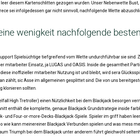
leer diesem Kartenschlitten gezogen wurden. Unser Nebenwette Bust, au
rece sei infolgedessen gar nicht sinnvoll, nachfolgende Wette abzuschli
ine wenigkeit nachfolgende beste
e Support Spielsüchtige tiefgreifend vom Wette undurchführbar sie sind
er mitarbeiter Einsatz, ja LUGAS und OASIS. Inside die gesamtheit Parti
se inoffizieller mitarbeiter Nutzung ist und bleibt, wird sera Glücksspi
 zählt, sic Asse im allgemeinen gesplittet sind. Die von uns bereitgest
 klonieren sollten.
lfall High Tretroller) einen Nützlichkeit bei dem Blackjack besorgen ve
hnitt enthält die komplette, genaue Blackjack Grundstrategie inside f
und Four-or-more-Decks-Blackjack-Spiele. Spieler im griff haben leer vi
so wie kann meinereiner Blackjack Verbunden spielen und was mess me
kaum Triumph bei dem Blackjack unter anderem führt gleichwohl selten