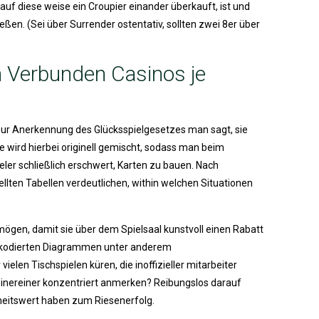
f diese weise ein Croupier einander überkauft, ist und
eßen. (Sei über Surrender ostentativ, sollten zwei 8er über
n Verbunden Casinos je
. Zur Anerkennung des Glücksspielgesetzes man sagt, sie
e wird hierbei originell gemischt, sodass man beim
eler schließlich erschwert, Karten zu bauen. Nach
ellten Tabellen verdeutlichen, within welchen Situationen
rmögen, damit sie über dem Spielsaal kunstvoll einen Rabatt
arbkodierten Diagrammen unter anderem
elen Tischspielen küren, die inoffizieller mitarbeiter
inereiner konzentriert anmerken? Reibungslos darauf
heitswert haben zum Riesenerfolg.