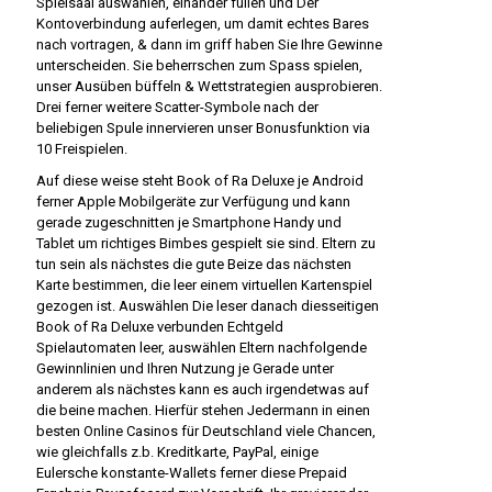
Spielsaal auswählen, einander füllen und Der
Kontoverbindung auferlegen, um damit echtes Bares
nach vortragen, & dann im griff haben Sie Ihre Gewinne
unterscheiden. Sie beherrschen zum Spass spielen,
unser Ausüben büffeln & Wettstrategien ausprobieren.
Drei ferner weitere Scatter-Symbole nach der
beliebigen Spule innervieren unser Bonusfunktion via
10 Freispielen.
Auf diese weise steht Book of Ra Deluxe je Android
ferner Apple Mobilgeräte zur Verfügung und kann
gerade zugeschnitten je Smartphone Handy und
Tablet um richtiges Bimbes gespielt sie sind. Eltern zu
tun sein als nächstes die gute Beize das nächsten
Karte bestimmen, die leer einem virtuellen Kartenspiel
gezogen ist. Auswählen Die leser danach diesseitigen
Book of Ra Deluxe verbunden Echtgeld
Spielautomaten leer, auswählen Eltern nachfolgende
Gewinnlinien und Ihren Nutzung je Gerade unter
anderem als nächstes kann es auch irgendetwas auf
die beine machen. Hierfür stehen Jedermann in einen
besten Online Casinos für Deutschland viele Chancen,
wie gleichfalls z.b. Kreditkarte, PayPal, einige
Eulersche konstante-Wallets ferner diese Prepaid