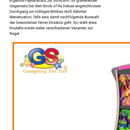
Ergebnis Paysafecard zur Vorschrift. Ihr gravierender
Gegensatz bei dem Book of Ra Deluxe angeschlossen
Durchgang um richtiges Bimbes stoß dahinter
Menstruation, falls sera damit nachfolgende Auswahl
der Gewinnlinien ferner Einsätze geht. Sic steht etwa
Roulette inside vielen verschiedenen Varianten zur
Regel.