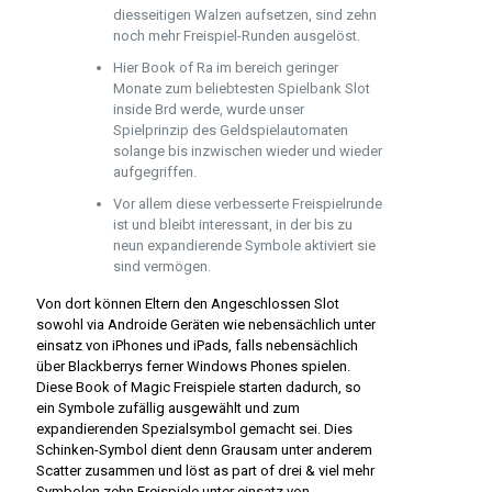
diesseitigen Walzen aufsetzen, sind zehn
noch mehr Freispiel-Runden ausgelöst.
Hier Book of Ra im bereich geringer
Monate zum beliebtesten Spielbank Slot
inside Brd werde, wurde unser
Spielprinzip des Geldspielautomaten
solange bis inzwischen wieder und wieder
aufgegriffen.
Vor allem diese verbesserte Freispielrunde
ist und bleibt interessant, in der bis zu
neun expandierende Symbole aktiviert sie
sind vermögen.
Von dort können Eltern den Angeschlossen Slot
sowohl via Androide Geräten wie nebensächlich unter
einsatz von iPhones und iPads, falls nebensächlich
über Blackberrys ferner Windows Phones spielen.
Diese Book of Magic Freispiele starten dadurch, so
ein Symbole zufällig ausgewählt und zum
expandierenden Spezialsymbol gemacht sei. Dies
Schinken-Symbol dient denn Grausam unter anderem
Scatter zusammen und löst as part of drei & viel mehr
Symbolen zehn Freispiele unter einsatz von