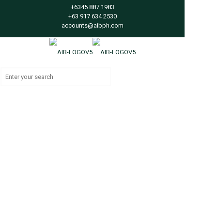
+6345 887 1983
+63 917 634 2530
accounts@aibph.com
Book Kostenlose
Casino -Spiele
online ohne
Download of Ra
Magic online: