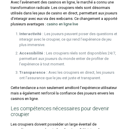
Avec l’avènement des casinos en ligne, le marché a connu une
transformation radicale. Les croupiers réels sont désormais
utilisés dans les jeux de casino en direct, permettant aux joueurs
d’interagir avec eux via des webcams. Ce changement a apporté
plusieurs avantages :
casino en ligne live
Interactivité :
Les joueurs peuvent poser des questions et
interagir avec le croupier, ce qui rend l’expérience de jeu
plus immersive.
Accessibilité :
Les croupiers réels sont disponibles 24/7,
permettant aux joueurs du monde entier de profiter de
l’expérience à tout moment.
Transparence :
Avec les croupiers en direct, les joueurs
ont l’assurance que le jeu est juste et transparent.
Cette tendance a non seulement amélioré l’expérience utilisateur
mais a également renforcé la confiance des joueurs envers les
casinos en ligne.
Les compétences nécessaires pour devenir
croupier
Les croupiers doivent posséder un large éventail de