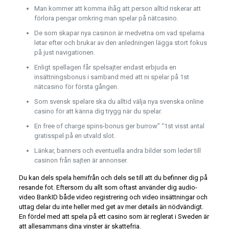
Man kommer att komma ihåg att person alltid riskerar att
förlora pengar omkring man spelar på nätcasino.
De som skapar nya casinon är medvetna om vad spelarna
letar efter och brukar av den anledningen lägga stort fokus
på just navigationen.
Enligt spellagen får spelsajter endast erbjuda en
insättningsbonus i samband med att ni spelar på 1st
nätcasino för första gången.
Som svensk spelare ska du alltid välja nya svenska online
casino för att känna dig trygg när du spelar.
En free of charge spins-bonus ger burrow” “1st visst antal
gratisspel på en utvald slot.
Länkar, banners och eventuella andra bilder som leder till
casinon från sajten är annonser.
Du kan dels spela hemifrån och dels se till att du befinner dig på
resande fot. Eftersom du allt som oftast använder dig audio-
video BankID både video registrering och video insättningar och
uttag delar du inte heller med get av mer details än nödvändigt.
En fördel med att spela på ett casino som är reglerat i Sweden är
att allesammans dina vinster är skattefria.