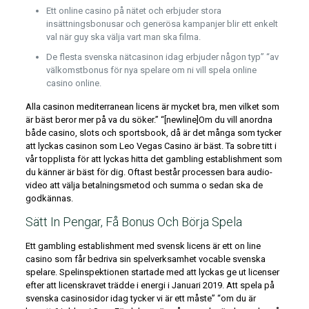
Ett online casino på nätet och erbjuder stora
insättningsbonusar och generösa kampanjer blir ett enkelt
val när guy ska välja vart man ska filma.
De flesta svenska nätcasinon idag erbjuder någon typ” “av
välkomstbonus för nya spelare om ni vill spela online
casino online.
Alla casinon mediterranean licens är mycket bra, men vilket som
är bäst beror mer på va du söker.” “[newline]Om du vill anordna
både casino, slots och sportsbook, då är det många som tycker
att lyckas casinon som Leo Vegas Casino är bäst. Ta sobre titt i
vår topplista för att lyckas hitta det gambling establishment som
du känner är bäst för dig. Oftast består processen bara audio-
video att välja betalningsmetod och summa o sedan ska de
godkännas.
Sätt In Pengar, Få Bonus Och Börja Spela
Ett gambling establishment med svensk licens är ett on line
casino som får bedriva sin spelverksamhet vocable svenska
spelare. Spelinspektionen startade med att lyckas ge ut licenser
efter att licenskravet trädde i energi i Januari 2019. Att spela på
svenska casinosidor idag tycker vi är ett måste” “om du är