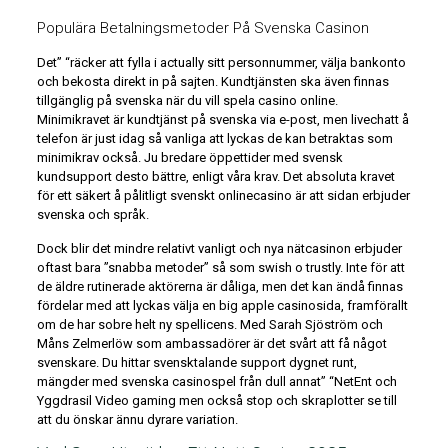
Populära Betalningsmetoder På Svenska Casinon
Det” “räcker att fylla i actually sitt personnummer, välja bankonto
och bekosta direkt in på sajten. Kundtjänsten ska även finnas
tillgänglig på svenska när du vill spela casino online.
Minimikravet är kundtjänst på svenska via e-post, men livechatt å
telefon är just idag så vanliga att lyckas de kan betraktas som
minimikrav också. Ju bredare öppettider med svensk
kundsupport desto bättre, enligt våra krav. Det absoluta kravet
för ett säkert å pålitligt svenskt onlinecasino är att sidan erbjuder
svenska och språk.
Dock blir det mindre relativt vanligt och nya nätcasinon erbjuder
oftast bara ”snabba metoder” så som swish o trustly. Inte för att
de äldre rutinerade aktörerna är dåliga, men det kan ändå finnas
fördelar med att lyckas välja en big apple casinosida, framförallt
om de har sobre helt ny spellicens. Med Sarah Sjöström och
Måns Zelmerlöw som ambassadörer är det svårt att få något
svenskare. Du hittar svensktalande support dygnet runt,
mängder med svenska casinospel från dull annat” “NetEnt och
Yggdrasil Video gaming men också stop och skraplotter se till
att du önskar ännu dyrare variation.