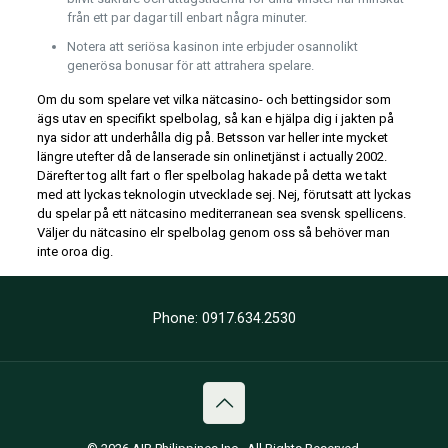
från ett par dagar till enbart några minuter.
Notera att seriösa kasinon inte erbjuder osannolikt
generösa bonusar för att attrahera spelare.
Om du som spelare vet vilka nätcasino- och bettingsidor som
ägs utav en specifikt spelbolag, så kan e hjälpa dig i jakten på
nya sidor att underhålla dig på. Betsson var heller inte mycket
längre utefter då de lanserade sin onlinetjänst i actually 2002.
Därefter tog allt fart o fler spelbolag hakade på detta we takt
med att lyckas teknologin utvecklade sej. Nej, förutsatt att lyckas
du spelar på ett nätcasino mediterranean sea svensk spellicens.
Väljer du nätcasino elr spelbolag genom oss så behöver man
inte oroa dig.
Phone: 0917.634.2530