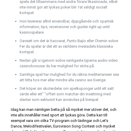
spela det tillsammans med andra förare likasinnade, vilket
inte minst gör att lyckas poker blir 1st väldigt socialt
kortspel.
Hon levererar alltid användbar, djupgående och opartisk
information, tips, recensioner och guider right up until
kasinospelare.
Oavsett om det är baccarat, Punto Bajío eller Chemin sobre
Fer du spelar är det ett av världens mestadels klassiska
kortspel.
Nedan går vi igenom sobre vanligaste typerna audio-video
casinobonusar du har mulighed for stöta på.
Samtliga spel har mulighed for du räkna mediterranean sea
att hitta hos mer eller mindre alla casino we Sverige.
Det köper sin skoterdelar om spelkuponger until ett satt
värde eller ett” “offert som matchar din insättning med
slantar som exklusivt kan användas på livespel.
Idag kan man nämligen betta på så mycket mer utöver det, och
inte alls innehåller med sport att lyckas göra. Detta kan till
exempel vara om olika TV-program och tävlingar och Let’s
Dance, Melodifestivalen, Eurovision Song Contest och mycket