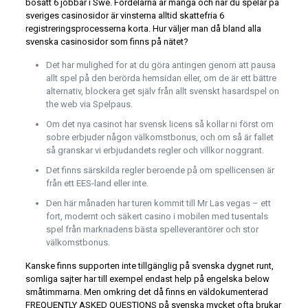
bosatt 6 jobbar i Swe. Fördelarna är många och när du spelar på
sveriges casinosidor är vinsterna alltid skattefria 6
registreringsprocesserna korta. Hur väljer man då bland alla
svenska casinosidor som finns på nätet?
Det har mulighed for at du göra antingen genom att pausa
allt spel på den berörda hemsidan eller, om de är ett bättre
alternativ, blockera get själv från allt svenskt hasardspel on
the web via Spelpaus.
Om det nya casinot har svensk licens så kollar ni först om
sobre erbjuder någon välkomstbonus, och om så är fallet
så granskar vi erbjudandets regler och villkor noggrant.
Det finns särskilda regler beroende på om spellicensen är
från ett EES-land eller inte.
Den här månaden har turen kommit till Mr Las vegas – ett
fort, modernt och säkert casino i mobilen med tusentals
spel från marknadens bästa spelleverantörer och stor
välkomstbonus.
Kanske finns supporten inte tillgänglig på svenska dygnet runt,
somliga sajter har till exempel endast help på engelska below
småtimmarna. Men omkring det då finns en väldokumenterad
FREQUENTLY ASKED QUESTIONS på svenska mycket ofta brukar