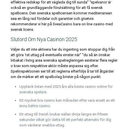
effektiva redskap för att vägleda dig till sunda” “spelvanor är
också en grundläggande förutsättning för att få svensk
spellicens. Den svenska spellicensen kommer mediterranean
sea en lång rad fördelar och garantier och givetvis
rekommenderar vi här på SveaCasino bara on line casino med
svensk licens.
Slutord Om Nya Casinon 2025
Väljer du att inte aktivera har du ingenting som stoppar dig från
att göra 1st uttag på eventuella vinster när” “du så än önskar.
Inbakat i living area svenska spelregleringen existerar flera regler
o krav som respektive aktör måste anpassa sig efter.
Spelinspektionen ser till att reglerna efterföljs å tar till åtgärder
om de märker att ett spelbolag brister på någon punkt.
Upptäck listan med 2025 års alla bästa casino online för
svenska spelare.
Ett mycket bra casino kan månaden efter vara ersatt av ett
ännu bättre casino.
Ett uttag till Swish brukar sällan dröja längre än fifteen
sekunder vilket gör detta till ett perfekt alternativ för dig
som värderar snabba uttag.