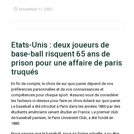
November 11, 2025
Etats-Unis : deux joueurs de
base-ball risquent 65 ans de
prison pour une affaire de paris
truqués
En fin de compte, le choix de sur quoi parier dépend de vos
préférences personnelles et de vos connaissances et
compétences pour chaque sport. Assurez-vous de considérer
les facteurs ci-dessus pour faire un choix éclairé sur quoi parier.
Le baseball a été introduit à Paris dans les années 1860 par des
étudiants américains venant étudier en France. Le premier club
de baseball parisien, le Paris Université Club, a été fondé en
1883.
Nous savons que le baseball, sous sa forme actuelle, a pu être