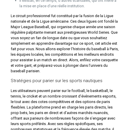
Il existait, en ce temps, d’autres scandales, qui ont mené à
la mise en place d’une réelle institution.
Le circuit professionnel fut constitué par la fusion de la Ligue
nationale et de la Ligue américaine. Ces deux ligues ont fondé la
Major League Baseball, qui organise chaque année une saison
régulière palpitante menant aux prestigieuses World Series. Que
vous soyez un fan de longue date ou que vous souhaitiez
simplement en apprendre davantage sur ce sport, cet article est
fait pour vous. Nous allons explorer l’histoire du baseball à Paris,
les équipes locales, les compétitions et les meilleurs endroits
pour assister à un match en direct. Alors, enfilez votre casquette
et votre gant, et préparez-vous à plonger dans l’univers du
baseball parisien.
Stratégies pour parier sur les sports nautiques
Les utilisateurs peuvent parier sur le football, le basketball, le
tennis, le cricket et un nombre croissant d’événements esports,
le tout avec des cotes compétitives et des options de paris
flexibles. La plateforme prend en charge les paris directs, les
prop bets, les paris en direct et d’autres marchés nuancés,
offrant aux parieurs de nombreuses façons de s’engager avec
leurs sports préférés. Avec ses règles spécifiques, ses
nombreuses statistiques et la fréquence élevée des matchs, il