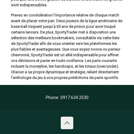
sont indispensables.
Prenez en considération l’importance relative de chaque match
avant de placer votre pari. Deux joueurs de la ligue américaine de
base-ball risquent jusqu’à 65 ans de prison pour avoir truqué
certains lancers. De plus, SportyTrader met à disposition une
sélection des meilleurs bookmakers, consultable via cette liste
de SportyTrader afin de vous orienter vers les plateformes les
plus fiables et avantageuses. Que vous soyez novice ou parieur
chevronné, SportyTrader est un allié indispensable pour affiner
vos décisions et parier en toute confiance. Les paris courants
incluent la moneyline, les handicaps, et les totaux (over/under).
Chacun a sa propre dynamique et stratégie, reliant directement
l’anthologie du jeu à vos propres prédictions de paris sportifs.
Phone: 0917.634.2530