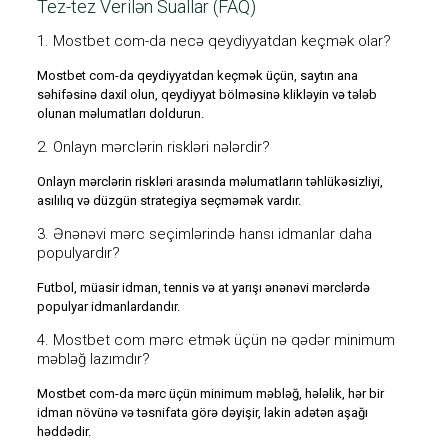
Tez-tez Verilən Suallar (FAQ)
1. Mostbet com-da necə qeydiyyatdan keçmək olar?
Mostbet com-da qeydiyyatdan keçmək üçün, saytın ana
səhifəsinə daxil olun, qeydiyyat bölməsinə klikləyin və tələb
olunan məlumatları doldurun.
2. Onlayn mərclərin riskləri nələrdir?
Onlayn mərclərin riskləri arasında məlumatların təhlükəsizliyi,
asılılıq və düzgün strategiya seçməmək vardır.
3. Ənənəvi mərc seçimlərində hansı idmanlar daha
populyardır?
Futbol, müasir idman, tennis və at yarışı ənənəvi mərclərdə
populyar idmanlardandır.
4. Mostbet com mərc etmək üçün nə qədər minimum
məbləğ lazımdır?
Mostbet com-da mərc üçün minimum məbləğ, hələlik, hər bir
idman növünə və təsnifata görə dəyişir, lakin adətən aşağı
həddədir.