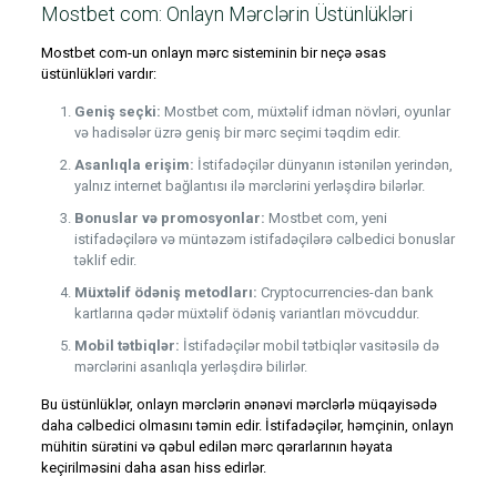
Mostbet com: Onlayn Mərclərin Üstünlükləri
Mostbet com-un onlayn mərc sisteminin bir neçə əsas
üstünlükləri vardır:
Geniş seçki:
Mostbet com, müxtəlif idman növləri, oyunlar
və hadisələr üzrə geniş bir mərc seçimi təqdim edir.
Asanlıqla erişim:
İstifadəçilər dünyanın istənilən yerindən,
yalnız internet bağlantısı ilə mərclərini yerləşdirə bilərlər.
Bonuslar və promosyonlar:
Mostbet com, yeni
istifadəçilərə və müntəzəm istifadəçilərə cəlbedici bonuslar
təklif edir.
Müxtəlif ödəniş metodları:
Cryptocurrencies-dan bank
kartlarına qədər müxtəlif ödəniş variantları mövcuddur.
Mobil tətbiqlər:
İstifadəçilər mobil tətbiqlər vasitəsilə də
mərclərini asanlıqla yerləşdirə bilirlər.
Bu üstünlüklər, onlayn mərclərin ənənəvi mərclərlə müqayisədə
daha cəlbedici olmasını təmin edir. İstifadəçilər, həmçinin, onlayn
mühitin sürətini və qəbul edilən mərc qərarlarının həyata
keçirilməsini daha asan hiss edirlər.