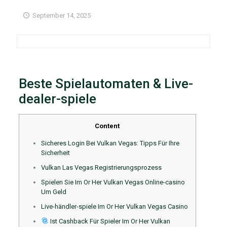
September 14, 2025
Beste Spielautomaten & Live-
dealer-spiele
Content
Sicheres Login Bei Vulkan Vegas: Tipps Für Ihre
Sicherheit
Vulkan Las Vegas Registrierungsprozess
Spielen Sie Im Or Her Vulkan Vegas Online-casino
Um Geld
Live-händler-spiele Im Or Her Vulkan Vegas Casino
Ist Cashback Für Spieler Im Or Her Vulkan