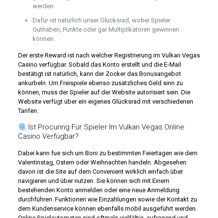
werden.
Dafür ist natürlich unser Glücksrad, wobei Spieler
Guthaben, Punkte oder gar Multiplikatoren gewinnen
können.
Der erste Reward ist nach welcher Registrierung im Vulkan Vegas
Casino verfügbar. Sobald das Konto erstellt und die E-Mail
bestätigt ist natürlich, kann der Zocker das Bonusangebot
ankurbeln. Um Freispiele ebenso zusätzliches Geld sinn zu
können, muss der Spieler auf der Website autorisiert sein. Die
Website verfügt über ein eigenes Glücksrad mit verschiedenen
Tarifen.
Ist Procuring Für Spieler Im Vulkan Vegas Online
Casino Verfügbar?
Dabei kann fue sich um Boni zu bestimmten Feiertagen wie dem
Valentinstag, Ostern oder Weihnachten handeln. Abgesehen
davon ist die Site auf dem Convenient wirklich einfach über
navigieren und über nutzen. Sie können sich mit Einem
bestehenden Konto anmelden oder eine neue Anmeldung
durchführen. Funktionen wie Einzahlungen sowie der Kontakt zu
dem Kundenservice können ebenfalls mobil ausgeführt werden.
Online Spielautomaten sind oftmals vielfältig, aufregend und