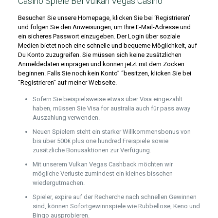
Casino Spiele Bei Vulkan Vegas Casino
Besuchen Sie unsere Homepage, klicken Sie bei ‘Registrieren’
und folgen Sie den Anweisungen, um Ihre E-Mail-Adresse und
ein sicheres Passwort einzugeben. Der Login über soziale
Medien bietet noch eine schnelle und bequeme Möglichkeit, auf
Du Konto zuzugreifen. Sie müssen sich keine zusätzlichen
Anmeldedaten einprägen und können jetzt mit dem Zocken
beginnen. Falls Sie noch kein Konto” “besitzen, klicken Sie bei
“Registrieren” auf meiner Webseite.
Sofern Sie beispielsweise etwas über Visa eingezahlt
haben, müssen Sie Visa for australia auch für pass away
Auszahlung verwenden.
Neuen Spielern steht ein starker Willkommensbonus von
bis über 500€ plus one hundred Freispiele sowie
zusätzliche Bonusaktionen zur Verfügung.
Mit unserem Vulkan Vegas Cashback möchten wir
mögliche Verluste zumindest ein kleines bisschen
wiedergutmachen.
Spieler, expire auf der Recherche nach schnellen Gewinnen
sind, können Sofortgewinnspiele wie Rubbellose, Keno und
Bingo ausprobieren.