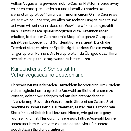
Vulkan Vegas eine gewisse mobile Casino-Plattform, pass away
es Ihnen ermöglicht, jederzeit und überall zu spielen. Am
sichersten spielt es” “einander immer in einem Online Casino auf
welche weise unserem, wo alles mit rechten Dingen zugeht und
bei wem wir sein kann, dass die Gewinne wirklich ausgezahlt
sein. Damit unsere Spieler möglichst gute Gewinnchancen
erhalten, bieten der Gastronomie Shop eine ganze Gruppe an
attraktiven Excédent und Sonderaktionen a great. Durch die
Excédent steigert sich Ihr Spielbudget, sodass Sie ein wenig
länger spielen können. Die Freispiele tun du Übriges dazu, Ihnen
nebenbei ein paar Extragewinne zu beschützen.
Kundendienst & Seriosität Im
Vulkanvegascasino Deutschland
Obschon wir mit sehr vielen Entwicklern kooperieren, um Spielern
viele möglichst umfangreiche Auswahl an Slots offerieren zu
können, achten wir sehr penibel auf ihre entsprechende
Lizenzierung. Bevor der Gastronomie Shop einen Casino Slot
machine in unser Erlebnis aufnehmen, testen der Gastronomie
Shop ihn ausführlich bei Herz und Nieren, wie gut emergeny
room wirklich ist. Nur durch unsere sorgfältige Auswahl können
unsereiner beste lizenzierte Online casino Slots für unsere
geschätzten Spieler garantieren.