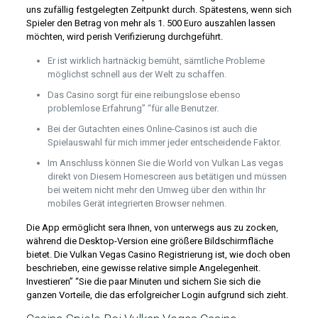
uns zufällig festgelegten Zeitpunkt durch. Spätestens, wenn sich
Spieler den Betrag von mehr als 1. 500 Euro auszahlen lassen
möchten, wird perish Verifizierung durchgeführt.
Er ist wirklich hartnäckig bemüht, sämtliche Probleme
möglichst schnell aus der Welt zu schaffen.
Das Casino sorgt für eine reibungslose ebenso
problemlose Erfahrung” “für alle Benutzer.
Bei der Gutachten eines Online-Casinos ist auch die
Spielauswahl für mich immer jeder entscheidende Faktor.
Im Anschluss können Sie die World von Vulkan Las vegas
direkt von Diesem Homescreen aus betätigen und müssen
bei weitem nicht mehr den Umweg über den within Ihr
mobiles Gerät integrierten Browser nehmen.
Die App ermöglicht sera Ihnen, von unterwegs aus zu zocken,
während die Desktop-Version eine größere Bildschirmfläche
bietet. Die Vulkan Vegas Casino Registrierung ist, wie doch oben
beschrieben, eine gewisse relative simple Angelegenheit.
Investieren” “Sie die paar Minuten und sichern Sie sich die
ganzen Vorteile, die das erfolgreicher Login aufgrund sich zieht.