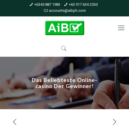
+6345 887 1983
+63 917 634 2530
accounts@aibph.com
Das Beliebteste Online-
casino Der Gewinner!