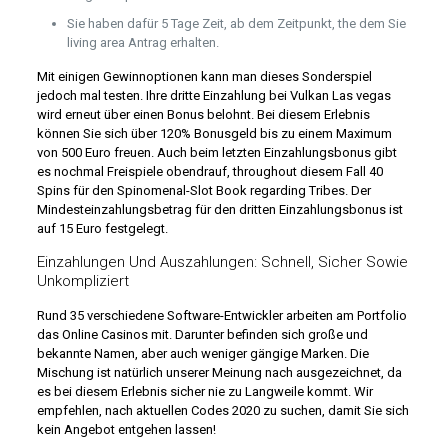
Sie haben dafür 5 Tage Zeit, ab dem Zeitpunkt, the dem Sie
living area Antrag erhalten.
Mit einigen Gewinnoptionen kann man dieses Sonderspiel
jedoch mal testen. Ihre dritte Einzahlung bei Vulkan Las vegas
wird erneut über einen Bonus belohnt. Bei diesem Erlebnis
können Sie sich über 120% Bonusgeld bis zu einem Maximum
von 500 Euro freuen. Auch beim letzten Einzahlungsbonus gibt
es nochmal Freispiele obendrauf, throughout diesem Fall 40
Spins für den Spinomenal-Slot Book regarding Tribes. Der
Mindesteinzahlungsbetrag für den dritten Einzahlungsbonus ist
auf 15 Euro festgelegt.
Einzahlungen Und Auszahlungen: Schnell, Sicher Sowie
Unkompliziert
Rund 35 verschiedene Software-Entwickler arbeiten am Portfolio
das Online Casinos mit. Darunter befinden sich große und
bekannte Namen, aber auch weniger gängige Marken. Die
Mischung ist natürlich unserer Meinung nach ausgezeichnet, da
es bei diesem Erlebnis sicher nie zu Langweile kommt. Wir
empfehlen, nach aktuellen Codes 2020 zu suchen, damit Sie sich
kein Angebot entgehen lassen!