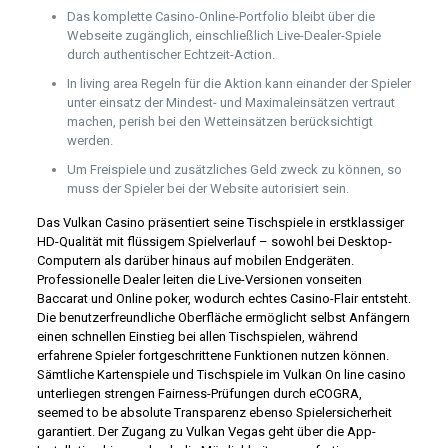
Das komplette Casino-Online-Portfolio bleibt über die
Webseite zugänglich, einschließlich Live-Dealer-Spiele
durch authentischer Echtzeit-Action.
In living area Regeln für die Aktion kann einander der Spieler
unter einsatz der Mindest- und Maximaleinsätzen vertraut
machen, perish bei den Wetteinsätzen berücksichtigt
werden.
Um Freispiele und zusätzliches Geld zweck zu können, so
muss der Spieler bei der Website autorisiert sein.
Das Vulkan Casino präsentiert seine Tischspiele in erstklassiger
HD-Qualität mit flüssigem Spielverlauf – sowohl bei Desktop-
Computern als darüber hinaus auf mobilen Endgeräten.
Professionelle Dealer leiten die Live-Versionen vonseiten
Baccarat und Online poker, wodurch echtes Casino-Flair entsteht.
Die benutzerfreundliche Oberfläche ermöglicht selbst Anfängern
einen schnellen Einstieg bei allen Tischspielen, während
erfahrene Spieler fortgeschrittene Funktionen nutzen können.
Sämtliche Kartenspiele und Tischspiele im Vulkan On line casino
unterliegen strengen Fairness-Prüfungen durch eCOGRA,
seemed to be absolute Transparenz ebenso Spielersicherheit
garantiert. Der Zugang zu Vulkan Vegas geht über die App-