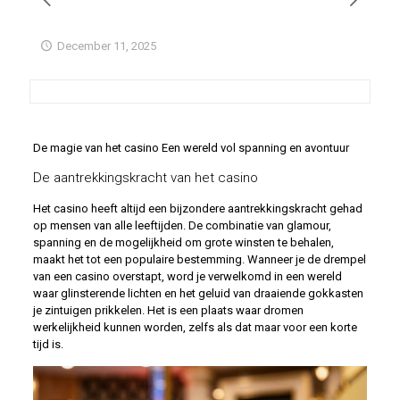
December 11, 2025
De magie van het casino Een wereld vol spanning en avontuur
De aantrekkingskracht van het casino
Het casino heeft altijd een bijzondere aantrekkingskracht gehad
op mensen van alle leeftijden. De combinatie van glamour,
spanning en de mogelijkheid om grote winsten te behalen,
maakt het tot een populaire bestemming. Wanneer je de drempel
van een casino overstapt, word je verwelkomd in een wereld
waar glinsterende lichten en het geluid van draaiende gokkasten
je zintuigen prikkelen. Het is een plaats waar dromen
werkelijkheid kunnen worden, zelfs als dat maar voor een korte
tijd is.