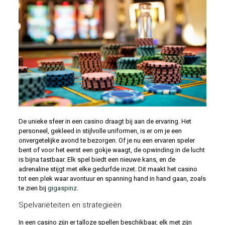
De unieke sfeer in een casino draagt bij aan de ervaring. Het
personeel, gekleed in stijlvolle uniformen, is er om je een
onvergetelijke avond te bezorgen. Of je nu een ervaren speler
bent of voor het eerst een gokje waagt, de opwinding in de lucht
is bijna tastbaar. Elk spel biedt een nieuwe kans, en de
adrenaline stijgt met elke gedurfde inzet. Dit maakt het casino
tot een plek waar avontuur en spanning hand in hand gaan, zoals
te zien bij
gigaspinz
.
Spelvariëteiten en strategieën
In een casino zijn er talloze spellen beschikbaar, elk met zijn