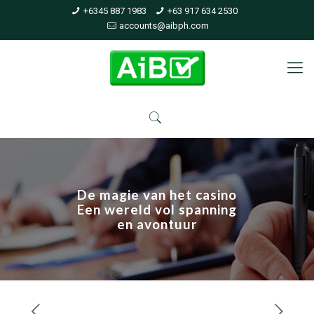
+6345 887 1983
+63 917 634 2530
accounts@aibph.com
De magie van het casino
Een wereld vol spanning
en avontuur