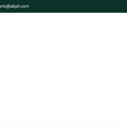
unts@aibph.com
ους 100% + 2 Hundred Δωρε