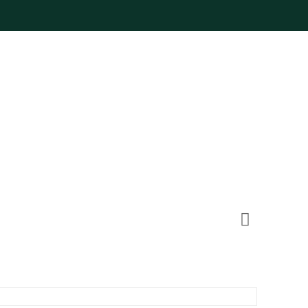
άν Περιστροφές