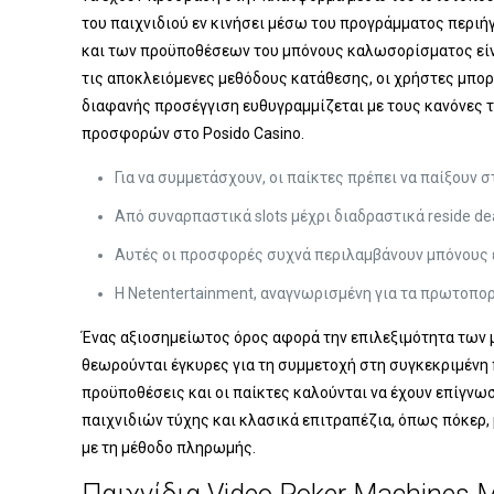
του παιχνιδιού εν κινήσει μέσω του προγράμματος περιή
και των προϋποθέσεων του μπόνους καλωσορίσματος είνα
τις αποκλειόμενες μεθόδους κατάθεσης, οι χρήστες μπορ
διαφανής προσέγγιση ευθυγραμμίζεται με τους κανόνες 
προσφορών στο Posido Casino.
Για να συμμετάσχουν, οι παίκτες πρέπει να παίξουν 
Από συναρπαστικά slots μέχρι διαδραστικά reside de
Αυτές οι προσφορές συχνά περιλαμβάνουν μπόνους
Η Netentertainment, αναγνωρισμένη για τα πρωτοπορι
Ένας αξιοσημείωτος όρος αφορά την επιλεξιμότητα των μ
θεωρούνται έγκυρες για τη συμμετοχή στη συγκεκριμένη
προϋποθέσεις και οι παίκτες καλούνται να έχουν επίγνω
παιχνιδιών τύχης και κλασικά επιτραπέζια, όπως πόκερ,
με τη μέθοδο πληρωμής.