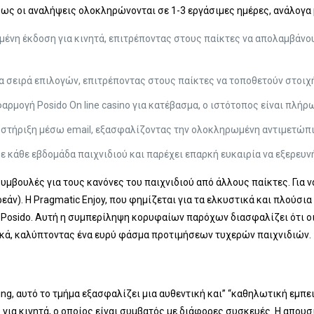
ς οι αναλήψεις ολοκληρώνονται σε 1-3 εργάσιμες ημέρες, ανάλογα μ
ημένη έκδοση για κινητά, επιτρέποντας στους παίκτες να απολαμβάνο
σειρά επιλογών, επιτρέποντας στους παίκτες να τοποθετούν στοιχή
αρμογή Posido On line casino για κατέβασμα, ο ιστότοπος είναι πλήρ
υποστήριξη μέσω email, εξασφαλίζοντας την ολοκληρωμένη αντιμετώπ
 κάθε εβδομάδα παιχνιδιού και παρέχει επαρκή ευκαιρία να εξερευνή
μβουλές για τους κανόνες του παιχνιδιού από άλλους παίκτες. Για ν
εάν). Η Pragmatic Enjoy, που φημίζεται για τα ελκυστικά και πλούσι
Posido. Αυτή η συμπερίληψη κορυφαίων παρόχων διασφαλίζει ότι οι
ικά, καλύπτοντας ένα ευρύ φάσμα προτιμήσεων τυχερών παιχνιδιών.
ing, αυτό το τμήμα εξασφαλίζει μια αυθεντική και” “καθηλωτική εμπ
ια κινητά, ο οποίος είναι συμβατός με διάφορες συσκευές. Η απουσ