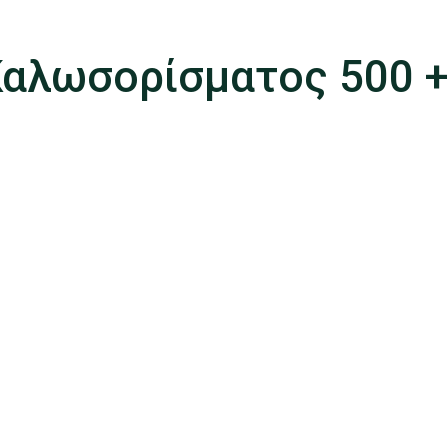
αλωσορίσματος 500 +