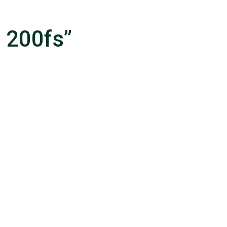
 200fs”