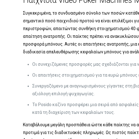
Παιχνίδια Video Poker Machines
Συγκεκριμένα, το συνδυασμένο σύνολο των ποσών κατάθεσ
σημαντικό ποσό παιχνιδιού προτού να είναι επιλέξιμοι 
περιστροφών, απαιτώντας συνθήκη στοιχηματισμού 40 φορ
απαίτηση ανατροπής. Οι παίκτες πρέπει να ανακυκλώσου
προσφορά μπόνους. Αυτές οι απαιτήσεις ανατροπής, μια 
διαδικασία απελευθέρωσης κεφαλαίων μπόνους για ανά
Οι συνεχιζόμενες προσφορές μας σχεδιάζονται για ν
Οι απαιτήσεις στοιχηματισμού για τα ευρώ μπόνους ε
Συνεργαζόμενο με αναγνωρισμένους γίγαντες στη βιομ
αξιόλογη επιλογή ψυχαγωγίας.
Το Posido καζίνο προσφέρει μια σειρά από ασφαλείς
κατά τη διαχείριση των κεφαλαίων τους.
Καταβάλουμε μεγάλη προσπάθεια ώστε κάθε παίκτης να 
προτιμά για τις διαδικτυακές πληρωμές. Ως πιστός παίκτ