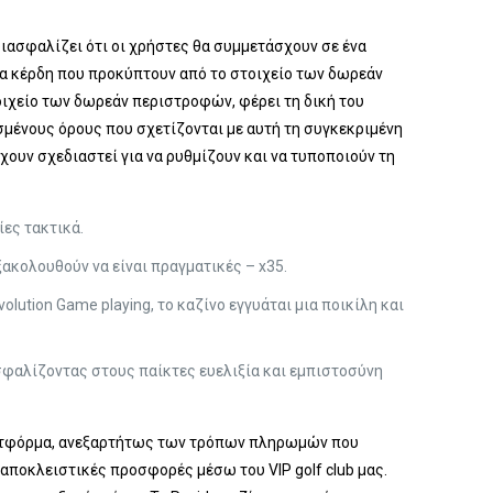
ιασφαλίζει ότι οι χρήστες θα συμμετάσχουν σε ένα
 τα κέρδη που προκύπτουν από το στοιχείο των δωρεάν
οιχείο των δωρεάν περιστροφών, φέρει τη δική του
μένους όρους που σχετίζονται με αυτή τη συγκεκριμένη
ουν σχεδιαστεί για να ρυθμίζουν και να τυποποιούν τη
ες τακτικά.
ξακολουθούν να είναι πραγματικές – x35.
lution Game playing, το καζίνο εγγυάται μια ποικίλη και
σφαλίζοντας στους παίκτες ευελιξία και εμπιστοσύνη
λατφόρμα, ανεξαρτήτως των τρόπων πληρωμών που
αποκλειστικές προσφορές μέσω του VIP golf club μας.