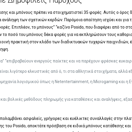
 Με Δημοφιλείς Παρόχους
ης και μπόνους πρέπει να στοιχηματιστεί 35 φορές. Αυτός ο όρος δ
για ανάληψη των σχετικών κερδών. Παρόμοια απαίτηση ισχύει και για
ές. Επιπλέον, το μπόνους” “καζίνο Posido, που διαφέρει από το στ
ν το ποσό του μπόνους δέκα φορές για να εκπληρώσουν τους καθορισ
κοινή πρακτική στον κλάδο των διαδικτυακών τυχερών παιχνιδιών, έχ
ληψη.
α” “επιβραβεύουν ενεργούς παίκτες και να παρέχουν φρέσκες ευκαιρί
ίναι λιγότερο ελκυστικές από ό, τι στα αθλητικά στοιχήματα, αλλά ε
ηχανία λογισμικού όπως η Netentertainment, η Microgaming και η Evo
 και βολικές μεθόδους πληρωμής για καταθέσεις και αναλήψεις, εξα
απολαμβάνει ασφαλείς, γρήγορες και ευέλικτες συναλλαγές στην π
ης του Posido, αποκτάτε πρόσβαση σε ειδικά μπόνους κατάθεσης και 