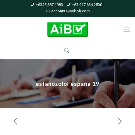
+6345 887 1983
+63 917 634 2530
accounts@aibph.com
estanozolol españa 19