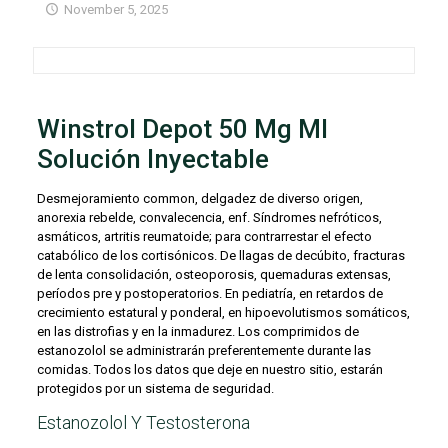
November 5, 2025
Winstrol Depot 50 Mg Ml
Solución Inyectable
Desmejoramiento common, delgadez de diverso origen,
anorexia rebelde, convalecencia, enf. Síndromes nefróticos,
asmáticos, artritis reumatoide; para contrarrestar el efecto
catabólico de los cortisónicos. De llagas de decúbito, fracturas
de lenta consolidación, osteoporosis, quemaduras extensas,
períodos pre y postoperatorios. En pediatría, en retardos de
crecimiento estatural y ponderal, en hipoevolutismos somáticos,
en las distrofias y en la inmadurez. Los comprimidos de
estanozolol se administrarán preferentemente durante las
comidas. Todos los datos que deje en nuestro sitio, estarán
protegidos por un sistema de seguridad.
Estanozolol Y Testosterona