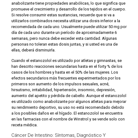
anabolizante tiene propiedades anabólicas, lo que significa que
promueve el crecimiento y desarrollo de los tejidos en el cuerpo.
Si resolve consumir estas sustancias, recuerde que si va a
utilizarlos combinados necesita utilizar una dosis inferior a la
recomendada de cada uno. Usualmente puede utilizar 50 mg por
día de cada uno durante un período de aproximadamente 6
semanas, pero nunca debe exceder esta cantidad. Algunas
personas no toleran estas dosis juntas, y si usted es una de
ellas, deberá disminuirla.
Cuando el estanozolol es utilizado por atletas y gimnastas, se
han descrito reacciones secundarias hasta en el forty % de los
casos de los hombres y hasta en el 50% de las mujeres. Los
efectos secundarios más frecuentes experimentados por los
primeros son aumento de los impulsos sexuales, acné,
hirsutismo, irritabilidad, hipertensión, insomnio, depresión,
aumento del apetito y pérdida de cabello. Aunque el estanozolol
es utilizado como anabolizante por algunos atletas para mejorar
su rendimiento deportivo, su uso no está recomendado debido
a los posibles daños en el hígado. El estanozolol se encuentra
en las farmacias con el nombre de Winstrol y se vende solo con
receta médica.
Cáncer De Intestino: Síntomas, Diagnóstico Y