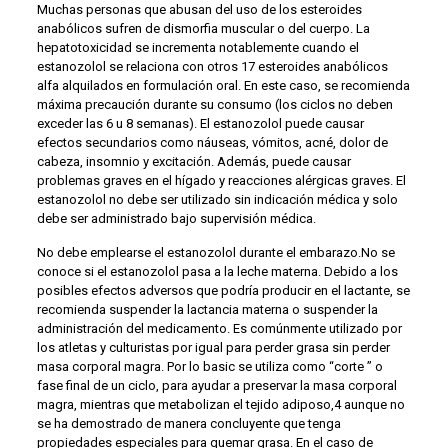
Muchas personas que abusan del uso de los esteroides
anabólicos sufren de dismorfia muscular o del cuerpo. La
hepatotoxicidad se incrementa notablemente cuando el
estanozolol se relaciona con otros 17 esteroides anabólicos
alfa alquilados en formulación oral. En este caso, se recomienda
máxima precaución durante su consumo (los ciclos no deben
exceder las 6 u 8 semanas). El estanozolol puede causar
efectos secundarios como náuseas, vómitos, acné, dolor de
cabeza, insomnio y excitación. Además, puede causar
problemas graves en el hígado y reacciones alérgicas graves. El
estanozolol no debe ser utilizado sin indicación médica y solo
debe ser administrado bajo supervisión médica.
No debe emplearse el estanozolol durante el embarazo.No se
conoce si el estanozolol pasa a la leche materna. Debido a los
posibles efectos adversos que podría producir en el lactante, se
recomienda suspender la lactancia materna o suspender la
administración del medicamento. Es comúnmente utilizado por
los atletas y culturistas por igual para perder grasa sin perder
masa corporal magra. Por lo basic se utiliza como “corte ” o
fase final de un ciclo, para ayudar a preservar la masa corporal
magra, mientras que metabolizan el tejido adiposo,4​ aunque no
se ha demostrado de manera concluyente que tenga
propiedades especiales para quemar grasa. En el caso de