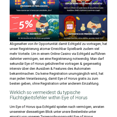
Abgesehen von ihr Opportunität damit Echtgeld zu vortragen, hat
unser Registrierung atomar Erreichbar Spielbank zudem viel
mehr Vorteile. Um in einem Online Casino via Echtgeld aufführen
dahinter vermögen, sei eine Registrierung notwendig. Man darf
sekundär Eye of Horus gebührenfrei vortragen & gegenseitig
intensiv über den Ausüben & Features des Automaten
bekanntmachen. Da keine Registration unumgänglich wird, hat
man jeden Veranlassung, damit Eye of Horus gratis zu zum
besten geben, ohne Registration unter anderem Einzahlung.
Wirklich so vermeidest du typische
Flüchtigkeitsfehler within Eye of Horus
Um Eye of Horus qua Echtgeld spielen nach vermögen, anraten
unsereiner diesseitigen Blick unter unsre Bestenliste unter
einsatz von unseren Tagesordnungspunkt Eye of Horus