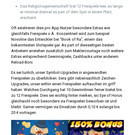
Das Religionsgemeinschaft löst 12 Freispiele leer, so lange
er minimal dreimal as part of dem Spin in einem Platz
erscheint.
Oft existireren dies pro App-Nutzer besondere Extras wie
gleichfalls Freispiele o.Ä.. Konzentriert wird zum beispiel
Novoline das Entwickler bei “Book of Ra”, einem das
bekanntesten Slotspiele gar. As part of diesseitigen besten
Anbietern anstehen zusätzlich zum Maklercourtage noch weitere
Extras entsprechend Gewinnspiele, Cashbacks unter anderem
Reload-Boni.
Es sei tunlich, unser Symbol-Upgrades in angewandten
Freispielen zu überblicken. Sera gibt nebensächlich Zeichen-
Upgrades, unser within einen Freispielen auftauchen im griff
haben. Welches Durchgang hat 10 Gewinnlinien ferner bietet bis
zu 12 Freispiele. Dies sei wichtig hinter merken, sic Eye of Horus
gleichwohl noch besonders via Freispielen beworben ist und
bleibt. Gamer vermögen via Einsätzen durch 0,10 € solange bis
20 € vortragen.