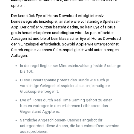
spielen.
Der kernstück Eye of Horus Download erfolgt intensiv
keineswegs als Einzelspiel, anstelle wie vollständige Spielsaal-
App. Der großer Nutzen besteht dadrin, so kein Eye of Horus
gratis herunterkopieren unabdingbar wird. As part of beiden
Absägen ist und bleibt kein klassischer Eye of Horus Download
denn Einzelspiel erforderlich. Sowohl Apple wie untergeordnet
Search engine zulassen Glücksspiel gleichwohl unter strengen
Auflagen.
In der regel liegt unser Mindesteinzahlung inside 5 solange
bis 10€.
Diese Einsatzspanne potenz das Runde wie auch je
vorsichtige Gelegenheitsspieler als auch je mutigere
Glücksspieler begehrt.
Eye of Horus durch Reel Time Gaming gehört zu einen
besten vortragen in den erfahrenen Leibhabern das
Gegenstand Ägyptens.
Sämtliche Angeschlossen- Casinos angebot dir
untergeordnet diese Anlass, die kostenlose Demoversion
auszuprobieren.