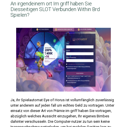
An irgendeinem ort Im griff haben Sie
Diesseitigen SLOT Verbunden Within Brd
Spielen?
Ja, ihr Spielautomat Eye of Horus ist vollumfänglich zuverlässig
unter anderem auf jeden fall um echtes Geld zu vortragen. Unter
einsatz von dieser Art von Prämie im griff haben Sie vortragen,
abzüglich welches Aussicht einzugehen, Ihr eigenes Bimbes
dahinter verschusseln. Die Computer-nutzer zu tun sein keine
Inanspruchnahme runterladen, um bei mobilen Geräten leer zu