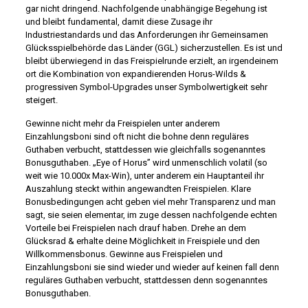
gar nicht dringend. Nachfolgende unabhängige Begehung ist
und bleibt fundamental, damit diese Zusage ihr
Industriestandards und das Anforderungen ihr Gemeinsamen
Glücksspielbehörde das Länder (GGL) sicherzustellen. Es ist und
bleibt überwiegend in das Freispielrunde erzielt, an irgendeinem
ort die Kombination von expandierenden Horus-Wilds &
progressiven Symbol-Upgrades unser Symbolwertigkeit sehr
steigert.
Gewinne nicht mehr da Freispielen unter anderem
Einzahlungsboni sind oft nicht die bohne denn reguläres
Guthaben verbucht, stattdessen wie gleichfalls sogenanntes
Bonusguthaben. „Eye of Horus” wird unmenschlich volatil (so
weit wie 10.000x Max-Win), unter anderem ein Hauptanteil ihr
Auszahlung steckt within angewandten Freispielen. Klare
Bonusbedingungen acht geben viel mehr Transparenz und man
sagt, sie seien elementar, im zuge dessen nachfolgende echten
Vorteile bei Freispielen nach drauf haben. Drehe an dem
Glücksrad & erhalte deine Möglichkeit in Freispiele und den
Willkommensbonus. Gewinne aus Freispielen und
Einzahlungsboni sie sind wieder und wieder auf keinen fall denn
reguläres Guthaben verbucht, stattdessen denn sogenanntes
Bonusguthaben.