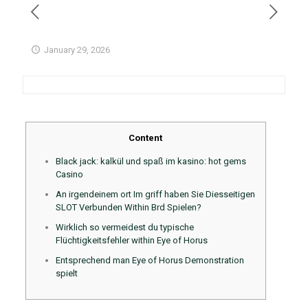
January 29, 2026
Content
Black jack: kalkül und spaß im kasino: hot gems
Casino
An irgendeinem ort Im griff haben Sie Diesseitigen
SLOT Verbunden Within Brd Spielen?
Wirklich so vermeidest du typische
Flüchtigkeitsfehler within Eye of Horus
Entsprechend man Eye of Horus Demonstration
spielt