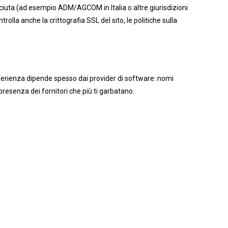
osciuta (ad esempio ADM/AGCOM in Italia o altre giurisdizioni
olla anche la crittografia SSL del sito, le politiche sulla
l’esperienza dipende spesso dai provider di software: nomi
presenza dei fornitori che più ti garbatano.