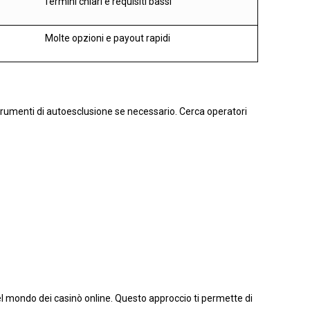
Termini chiari e requisiti bassi
Molte opzioni e payout rapidi
i strumenti di autoesclusione se necessario. Cerca operatori
 nel mondo dei casinò online. Questo approccio ti permette di