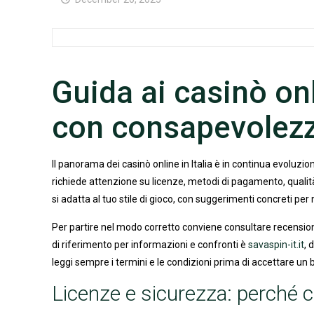
Guida ai casinò onl
con consapevolez
Il panorama dei casinò online in Italia è in continua evoluzio
richiede attenzione su licenze, metodi di pagamento, qualità d
si adatta al tuo stile di gioco, con suggerimenti concreti p
Per partire nel modo corretto conviene consultare recension
di riferimento per informazioni e confronti è
savaspin-it.it
, 
leggi sempre i termini e le condizioni prima di accettare un 
Licenze e sicurezza: perché 