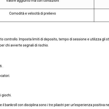
Valore aggiunto ma con condizioni
Comodità e velocità di prelievo
tto controllo. Imposta limiti di deposito, tempo di sessione e utilizza gl
r chi avverte segnali di rischio.
i.
catori.
 giochi.
e il bankroll con disciplina sono i tre pilastri per un’esperienza positiva