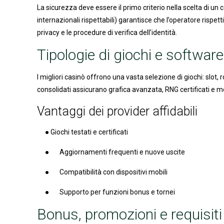
La sicurezza deve essere il primo criterio nella scelta di un
internazionali rispettabili) garantisce che l’operatore rispet
privacy e le procedure di verifica dell’identità.
Tipologie di giochi e software
I migliori casinò offrono una vasta selezione di giochi: slot,
consolidati assicurano grafica avanzata, RNG certificati e mo
Vantaggi dei provider affidabili
● Giochi testati e certificati
● Aggiornamenti frequenti e nuove uscite
● Compatibilità con dispositivi mobili
● Supporto per funzioni bonus e tornei
Bonus, promozioni e requisi