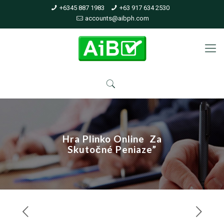
+6345 887 1983
+63 917 634 2530
accounts@aibph.com
Hra Plinko Online ️ Za
Skutočné Peniaze”