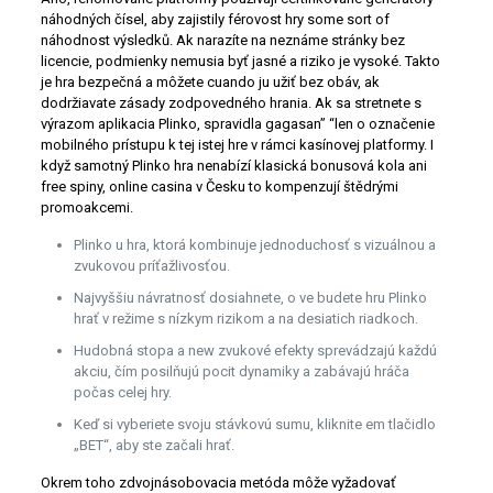
náhodných čísel, aby zajistily férovost hry some sort of
náhodnost výsledků. Ak narazíte na neznáme stránky bez
licencie, podmienky nemusia byť jasné a riziko je vysoké. Takto
je hra bezpečná a môžete cuando ju užiť bez obáv, ak
dodržiavate zásady zodpovedného hrania. Ak sa stretnete s
výrazom aplikacia Plinko, spravidla gagasan” “len o označenie
mobilného prístupu k tej istej hre v rámci kasínovej platformy. I
když samotný Plinko hra nenabízí klasická bonusová kola ani
free spiny, online casina v Česku to kompenzují štědrými
promoakcemi.
Plinko u hra, ktorá kombinuje jednoduchosť s vizuálnou a
zvukovou príťažlivosťou.
Najvyššiu návratnosť dosiahnete, o ve budete hru Plinko
hrať v režime s nízkym rizikom a na desiatich riadkoch.
Hudobná stopa a new zvukové efekty sprevádzajú každú
akciu, čím posilňujú pocit dynamiky a zabávajú hráča
počas celej hry.
Keď si vyberiete svoju stávkovú sumu, kliknite em tlačidlo
„BET“, aby ste začali hrať.
Okrem toho zdvojnásobovacia metóda môže vyžadovať