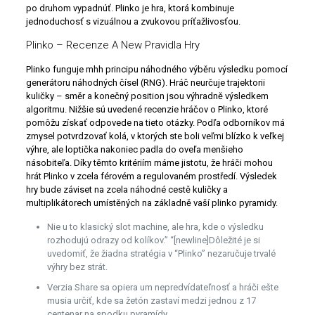
po druhom vypadnúť. Plinko je hra, ktorá kombinuje
jednoduchosť s vizuálnou a zvukovou príťažlivosťou.
Plinko – Recenze A New Pravidla Hry
Plinko funguje mhh principu náhodného výběru výsledku pomocí
generátoru náhodných čísel (RNG). Hráč neurčuje trajektorii
kuličky – směr a konečný position jsou výhradně výsledkem
algoritmu. Nižšie sú uvedené recenzie hráčov o Plinko, ktoré
pomôžu získať odpovede na tieto otázky. Podľa odborníkov má
zmysel potvrdzovať kolá, v ktorých ste boli veľmi blízko k veľkej
výhre, ale loptička nakoniec padla do oveľa menšieho
násobiteľa. Díky těmto kritériím máme jistotu, že hráči mohou
hrát Plinko v zcela férovém a regulovaném prostředí. Výsledek
hry bude záviset na zcela náhodné cestě kuličky a
multiplikátorech umístěných na základně vaší plinko pyramidy.
Nie u to klasický slot machine, ale hra, kde o výsledku
rozhodujú odrazy od kolíkov.” “[newline]Dôležité je si
uvedomiť, že žiadna stratégia v “Plinko” nezaručuje trvalé
výhry bez strát.
Verzia Share sa opiera um nepredvídateľnosť a hráči ešte
musia určiť, kde sa žetón zastaví medzi jednou z 17
centenar na spodku pyramídy.