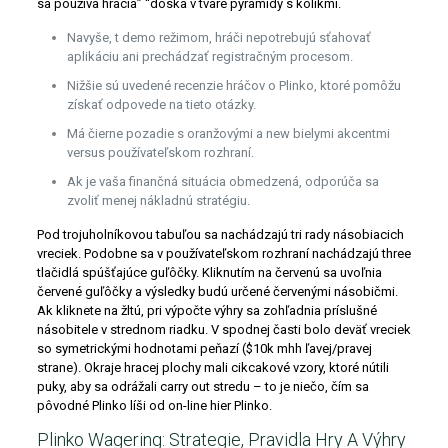
sa používa hracia” “doska v tvare pyramídy s kolíkmi.
Navyše, t demo režimom, hráči nepotrebujú sťahovať
aplikáciu ani prechádzať registračným procesom.
Nižšie sú uvedené recenzie hráčov o Plinko, ktoré pomôžu
získať odpovede na tieto otázky.
Má čierne pozadie s oranžovými a new bielymi akcentmi
versus používateľskom rozhraní.
Ak je vaša finančná situácia obmedzená, odporúča sa
zvoliť menej nákladnú stratégiu.
Pod trojuholníkovou tabuľou sa nachádzajú tri rady násobiacich
vreciek. Podobne sa v používateľskom rozhraní nachádzajú three
tlačidlá spúšťajúce guľôčky. Kliknutím na červenú sa uvoľnia
červené guľôčky a výsledky budú určené červenými násobičmi.
Ak kliknete na žltú, pri výpočte výhry sa zohľadnia príslušné
násobitele v strednom riadku. V spodnej časti bolo deväť vreciek
so symetrickými hodnotami peňazí ($10k mhh ľavej/pravej
strane). Okraje hracej plochy mali cikcakové vzory, ktoré nútili
puky, aby sa odrážali carry out stredu – to je niečo, čím sa
pôvodné Plinko líši od on-line hier Plinko.
Plinko Wagering: Strategie, Pravidla Hry A Výhry