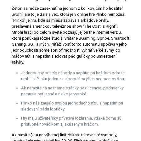
Žetón sa môže zaseknúť na jednom z kolíkov, čím ho hostiteľ
uvoľní, ale to je ďalšia vec, ktorá je v online hre Plinko nemožná.
“Plinko” je hra, kde sa mieša zábava a arkádové prvky,
preslávená americkou televíznou show “The Cost is Right”.
Mnohí hráči po celom svete poznajú jej on the internet verziu,
ktorú ponúkajú rôzne štúdiá, vrátane BGaming, Spribe, Smartsoft
Gaming, SGT a iných. Príťažlivosť tohto automatu spočíva v jeho
jednoduchosti some sort of možnosti vyhrať veľké sumy, čo
hráčov núti s napätím sledovať pád guľičky po umiestnení
stávky.
Jednoduchý princíp náhody a napätie pri každom odraze
urobili z Plinka jeden z najpopulárnejších segmentov šou.
Ak narazíte na neznáme stránky bez licencie, podmienky
nemusia byť jasné a riziko je vysoké.
Plinko nás zaujalo svojou jednoduchosťou a napätím pri
sledovaní pádu loptičky.
Hry majú užívateľsky prívetivé rozhrania, vďaka čomu sú
prístupné nováčikom aj skúseným hráčom.
Ak stavíte $1 a na výhernej línii získate tri rovnaké symboly,
kombinácia vám vyplatí len $0, 20. Plinko demo je ideálnym