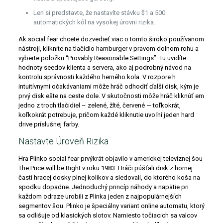
Len si predstavte, že nastavíte stávku $1 a 500
automatických kôl na vysokej úrovni rizika.
Ak social fear chcete dozvedieť viac o tomto široko používanom
nástroji, kliknite na tlačidlo hamburger v pravom dolnom rohu a
vyberte položku “Provably Reasonable Settings”. Tu uvidíte
hodnoty seedov klienta a servera, ako aj podrobný návod na
kontrolu správnosti každého herného kola. V rozpore h
intuitívnymi očakávaniami môže hráč odhodiť ďalší disk, kým je
prvý disk ešte na ceste dole. V skutočnosti môže hráč kliknúť em
jedno z troch tlačidiel – zelené, žlté, červené — toľkokrát,
koľkokrát potrebuje, pričom každé kliknutie uvoľní jeden hard
drive príslušnej farby.
Nastavte Úroveň Rizika
Hra Plinko social fear prvýkrát objavilo v americkej televíznej šou
The Price will be Right v roku 1983. Hráči púšťali disk z hornej
časti hracej dosky plnej kolíkov a sledovali, do ktorého koša na
spodku dopadne. Jednoduchý princíp náhody a napätie pri
každom odraze urobili z Plinka jeden z najpopulárnejších
segmentov šou. Plinko je špeciálny variant online automatu, ktorý
sa odlišuje od klasických slotov. Namiesto točiacich sa valcov