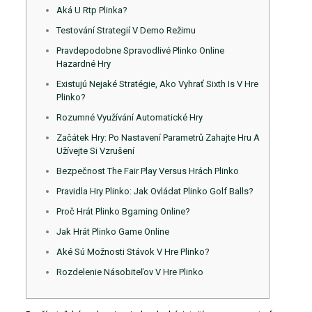
Aká U Rtp Plinka?
Testování Strategií V Demo Režimu
Pravdepodobne Spravodlivé Plinko Online
Hazardné Hry
Existujú Nejaké Stratégie, Ako Vyhrať Sixth Is V Hre
Plinko?
Rozumné Využívání Automatické Hry
Začátek Hry: Po Nastavení Parametrů Zahajte Hru A
Užívejte Si Vzrušení
Bezpečnost The Fair Play Versus Hrách Plinko
Pravidla Hry Plinko: Jak Ovládat Plinko Golf Balls?
Proč Hrát Plinko Bgaming Online?
Jak Hrát Plinko Game Online
Aké Sú Možnosti Stávok V Hre Plinko?
Rozdelenie Násobiteľov V Hre Plinko