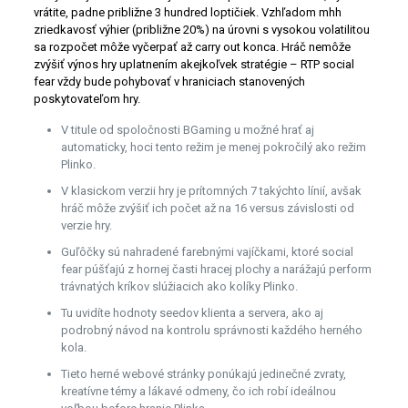
vrátite, padne približne 3 hundred loptičiek. Vzhľadom mhh
zriedkavosť výhier (približne 20%) na úrovni s vysokou volatilitou
sa rozpočet môže vyčerpať až carry out konca. Hráč nemôže
zvýšiť výnos hry uplatnením akejkoľvek stratégie – RTP social
fear vždy bude pohybovať v hraniciach stanovených
poskytovateľom hry.
V titule od spoločnosti BGaming u možné hrať aj
automaticky, hoci tento režim je menej pokročilý ako režim
Plinko.
V klasickom verzii hry je prítomných 7 takýchto línií, avšak
hráč môže zvýšiť ich počet až na 16 versus závislosti od
verzie hry.
Guľôčky sú nahradené farebnými vajíčkami, ktoré social
fear púšťajú z hornej časti hracej plochy a narážajú perform
trávnatých kríkov slúžiacich ako kolíky Plinko.
Tu uvidíte hodnoty seedov klienta a servera, ako aj
podrobný návod na kontrolu správnosti každého herného
kola.
Tieto herné webové stránky ponúkajú jedinečné zvraty,
kreatívne témy a lákavé odmeny, čo ich robí ideálnou