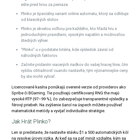
ešte pred hrou za peniaze.
Plinko je špeciálny variant online automatu, ktorý sa odlišuje
od klasických slotov.
Plinko je skvelou voľbou pre každého, kto hľadá hru s
jednoduchými pravidlami, vysokým napätím a možnosťou
štedrých výhier.
“Plinko” u v podstate lotéria, kde výsledok závisí od
náhodných faktorov.
Začnite pridaním viacerých riadkov do vašej hracej línie; čím
vyššiu obtiažnosť cuando nastavíte, tým významnejšie ceny
by ste mohli vyhrať.
Licencované kasína ponúkajú overené verzie od providerov ako
Spribe či BGaming. Tie používajú certifikovaný RNG the majú
vysoké RTP (97–99 %), čo zabezpečuje transparentné výsledky a
férový priebeh. Na zvýšenie šancí na úspech môžete používať
matematické metódy a vyvíjať individuálne stratégie.
Jak Hrát Plinko?
Len si predstavte, že nastavíte stávku $1 a 500 automatických kôl
na vysokej úrovni rizika. Aj keď sa na päť minút vzdialite, kým sa