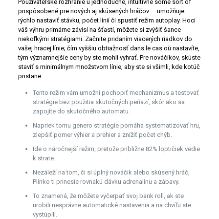
Používateľské rozhranie u jednoduché, intuitívne some sort of
prispôsobené pre nových aj skúsených hráčov — umožňuje
rýchlo nastaviť stávku, počet línií či spustiť režim autoplay. Hoci
váš výhru primárne závisí na šťastí, môžete si zvýšiť šance
niekoľkými stratégiami. Začnite pridaním viacerých riadkov do
vašej hracej línie; čím vyššiu obtiažnosť dans le cas où nastavíte,
tým významnejšie ceny by ste mohli vyhrať. Pre nováčikov, skúste
staviť s minimálnym množstvom línie, aby ste si všimli, kde kotúč
pristane.
Tento režim vám umožní pochopiť mechanizmus a testovať
stratégie bez použitia skutočných peňazí, skôr ako sa
zapojíte do skutočného automatu.
Napriek tomu genero stratégie pomáha systematizovať hru,
zlepšiť pomer výhier a prehier a znížiť počet chýb.
Ide o náročnejší režim, pretože približne 82% loptičiek vedie
k strate.
Nezáleží na tom, či si úplný nováčik alebo skúsený hráč,
Plinko ti prinesie rovnakú dávku adrenalínu a zábavy.
To znamená, že môžete vyčerpať svoj bank roll, ak ste
urobili nesprávne automatické nastavenia a na chvíľu ste
vystúpili.