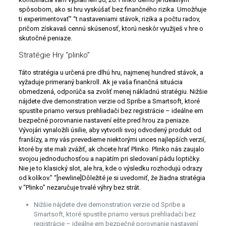
spôsobom, ako si hru vyskúšať bez finančného rizika. Umožňuje
ti experimentovať” “t nastaveniami stávok, rizika a počtu radov,
pričom získavaš cennú skúsenosť, ktorú neskôr využiješ v hre o
skutočné peniaze.
Stratégie Hry “plinko”
Táto stratégia u určená pre dlhú hru, najmenej hundred stávok, a
vyžaduje primeraný bankroll. Ak je vaša finančná situácia
obmedzená, odporúča sa zvoliť menej nákladnú stratégiu. Nižšie
nájdete dve demonstration verzie od Spribe a Smartsoft, ktoré
spustíte priamo versus prehliadači bez registrácie – ideálne em
bezpečné porovnanie nastavení ešte pred hrou za peniaze.
Vývojári vynaložili úsilie, aby vytvorili svoj odvodený produkt od
franšízy, a my vás prevedieme niektorými unces najlepších verzií,
ktoré by ste mali zvážiť, ak chcete hrať Plinko. Plinko nás zaujalo
svojou jednoduchosťou a napätím pri sledovaní pádu loptičky.
Nie je to klasický slot, ale hra, kde o výsledku rozhodujú odrazy
od kolíkov.” “[newline]Dôležité je si uvedomiť, že žiadna stratégia
v “Plinko” nezaručuje trvalé výhry bez strát.
Nižšie nájdete dve demonstration verzie od Spribe a
Smartsoft, ktoré spustíte priamo versus prehliadači bez
registrácie – ideálne em bezpečné porovnanie nastavení