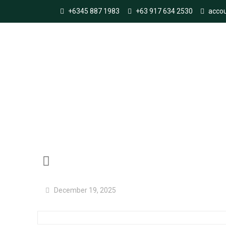
+6345 887 1983
+63 917 634 2530
acco
Как действующие 
December 19, 2025