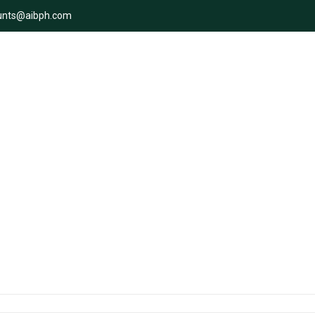
unts@aibph.com
игроки находят новые возм