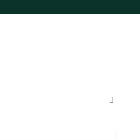
ожности на vavada