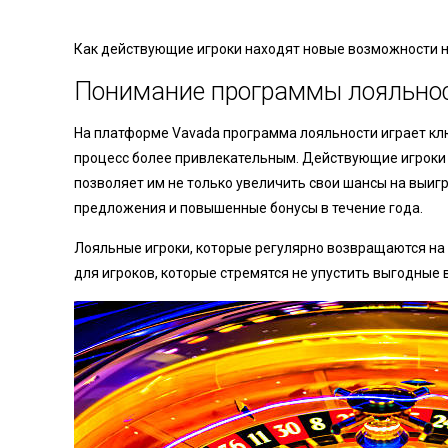
Как действующие игроки находят новые возможности н
Понимание программы лояльно
На платформе Vavada программа лояльности играет кл
процесс более привлекательным. Действующие игроки 
позволяет им не только увеличить свои шансы на выиг
предложения и повышенные бонусы в течение года.
Лояльные игроки, которые регулярно возвращаются на
для игроков, которые стремятся не упустить выгодные в