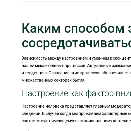
Каким способом 
сосредотачивать
Зависимость между настроением и умением к сконцен
нашей мыслительных процессов. Актуальные изыскания в
и тенденцию. Осознание этих процессов обеспечивает
множественных секторах бытия.
Настроение как фактор вн
Настроение человека представляет главным модератор
сведений. В случае когда мы проживаем характерные с
соответствуют имеющемуся эмоциональному контексту в