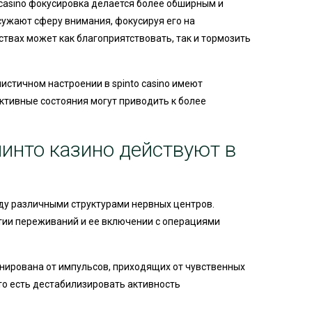
 casino фокусировка делается более обширным и
ужают сферу внимания, фокусируя его на
твах может как благоприятствовать, так и тормозить
стичном настроении в spinto casino имеют
ктивные состояния могут приводить к более
пинто казино действуют в
ду различными структурами нервных центров.
тии переживаний и ее включении с операциями
нирована от импульсов, приходящих от чувственных
то есть дестабилизировать активность