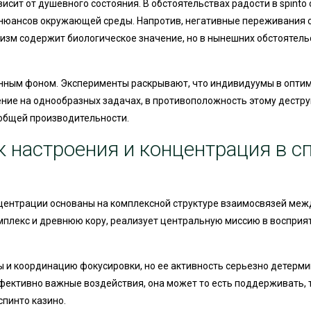
сит от душевного состояния. В обстоятельствах радости в spinto
нюансов окружающей среды. Напротив, негативные переживания с
изм содержит биологическое значение, но в нынешних обстоятельс
нным фоном. Эксперименты раскрывают, что индивидуумы в оптими
ие на однообразных задачах, в противоположность этому дестру
общей производительности.
к настроения и концентрация в с
центрации основаны на комплексной структуре взаимосвязей меж
плекс и древнюю кору, реализует центральную миссию в восприя
 и координацию фокусировки, но ее активность серьезно детерми
фективно важные воздействия, она может то есть поддерживать, 
пинто казино.