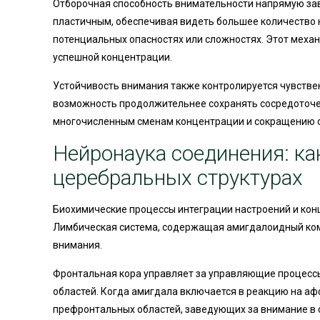
Отборочная способность внимательности напрямую зави
пластичным, обеспечивая видеть большее количество 
потенциальных опасностях или сложностях. Этот механ
успешной концентрации.
Устойчивость внимания также контролируется чувстве
возможность продолжительнее сохранять сосредоточен
многочисленным сменам концентрации и сокращению 
Нейронаука соединения: ка
церебральных структурах
Биохимические процессы интеграции настроений и кон
Лимбическая система, содержащая амигдалоидный ком
внимания.
Фронтальная кора управляет за управляющие процессы
областей. Когда амигдала включается в реакцию на аф
префронтальных областей, заведующих за внимание в с