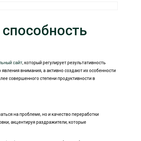
 способность
альный сайт
, который регулирует результативность
о явления внимания, а активно создают их особенности
олее совершенного степени продуктивности в
ться на проблеме, но и качество переработки
овки, акцентируя раздражители, которые