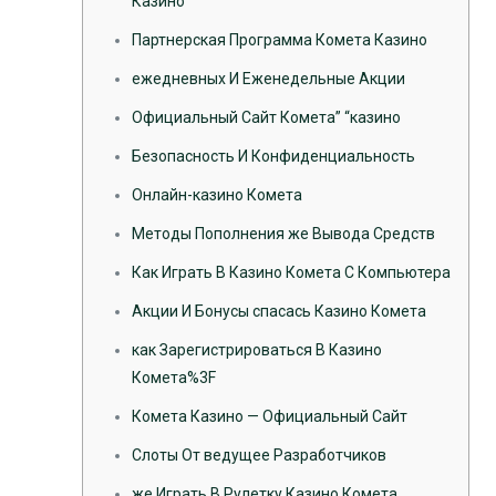
Казино
Партнерская Программа Комета Казино
ежедневных И Еженедельные Акции
Официальный Сайт Комета” “казино
Безопасность И Конфиденциальность
Онлайн-казино Комета
Методы Пополнения же Вывода Средств
Как Играть В Казино Комета С Компьютера
Акции И Бонусы спасась Казино Комета
как Зарегистрироваться В Казино
Комета%3F
Комета Казино — Официальный Сайт
Слоты От ведущее Разработчиков
же Играть В Рулетку Казино Комета