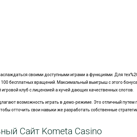
аслаждаться своими доступными играми а функциями. Для тех%2C 
 100 бесплатных вращений. Максимальный выигрыш с этого бонуса 
игровой клуб с лицензией а кучей дающих качественных слотов.
агают возможность играть в демо-режиме. Это отличный путем по
тобы отточить свои навыки же разработать собственные стратеги
ный Сайт Kometa Casino