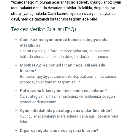
Yuxarıda təqdim olunan açarları tətbiq edərək, oyunçular öz oyun
təcrübələrini daha da dəyərləndirəbilər. Beləliklə, düşüncəli və
strateji yanaşmalarla, Canlı kazino oyunları sizə yalnız əyləncə
deyil, həm də qazanclı bir təcrübə təqdim edə bilər.
Tez-tez Verilən Suallar (FAQ)
Canlı kazino oyunlarında hansı strategiya daha
effektlidir?
Hər bir oyun üçün fərqli strategiyalar var, lakin ən çox
istifadə olunanlar risklərin düzgün idarə olunmasıdır.
Mostbet AZ-də bonuslardan necə istifadə edə
bilərəm?
Bonuslar, qeydiyyat zamanı, ilk depozit zamanı və xüsusi
promosyonlar zamanı təqdim edilir.
Pul qazana biləcəyimi necə təmin edə bilərəm?
Öz strategiyanızı hazırlamaqlısınız və risklərinizi düzgün
qiymətləndirməlisiniz.
Oyun müddətində psixologiya nə qədər önəmlidir?
Oyunçu emosiyalarını idarə edərək daha ağıllı qərarlar verə
bilər.
Digər oyunçulardan necə öyrənə bilərəm?