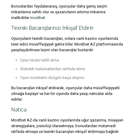
Bonuslardan faydalanaraq, oyunçular daha geniş seçim
imkanlarına sahib olur və qazanclarını artırma imkanına
malikdirlər
mostbet
.
Texniki Bacarıqlarınızı İnkişaf Etdirin
Oyunçuların texniki bacarıqları, onlara canlı kazino oyunlarında
təsir edici müvəffəqiyyət gətirə bilər. Mostbet AZ platformasında
yaxşılaşdırılması lazım olan bacarıqlar bunlardır:
Oyun tərzini təhlil etmə
Statistik məlumatlardan istifadə etmə
Oyun müddətini düzgün başa düşmə
Bu bacarıqları inkişaf etdirərək, oyunçular daha müvəffəqiyyətli
olmağa başlayır və hər bir oyunda daha yaxşı nəticələr əldə
edirlər.
Nəticə
Mostbet AZ-də canlı kazino oyunlarında uğur qazanma, müəyyən
strategiyalara, psixoloji idarəetməyə, bonuslardan mütəmadi
istifadə etməyə və texniki bacarıqları inkişaf etdirməyə bağlıdır.