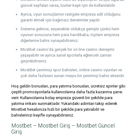
güncel sayfaları varsa, bunlar kayıt için de kullanılabilir.
Ayrıca, oyun sonuçlarının rastgele empieza adil olduğunu
garanti etmek için bağımsız denetimler yapılır.
Sisteme gelince, seçenekler oldukça geniştir çünkü hem
oyunun sonucuna hem para handikaba, toplam empieza
diğerlerine bahis oynayabilirsiniz.
Mostbet casino’da gerçek bir on line casino deneyimi
yaşayabilir ve ayrıca sanal sporlarla eğlenceli zaman
geçirebilirsiniz.
MostBet çevrimiçi spor bahisleri, online casino oyunları ve
çok daha fazlasını sunan meşru bir çevrimiçi bahis sitesidir.
Hoş geldin bonusları, para yatırma bonusları, ücretsiz spinler gibi
çeşitli promosyonlarla kullanıcılarına daha fazla kazanma şansı
verir. Kullanıcılarına kolay empieza güvenli bir şekilde para
yatırma imkanı sunmaktadır. Yukarıdaki adımları takip ederek
Mostbet hesabınıza hızlı bir şekilde para yatırabilir ve
bahislerinizi keyifle oynayabilirsiniz.
Mostbet – Mostbet Giriş – Mostbet Güncel
Giriş