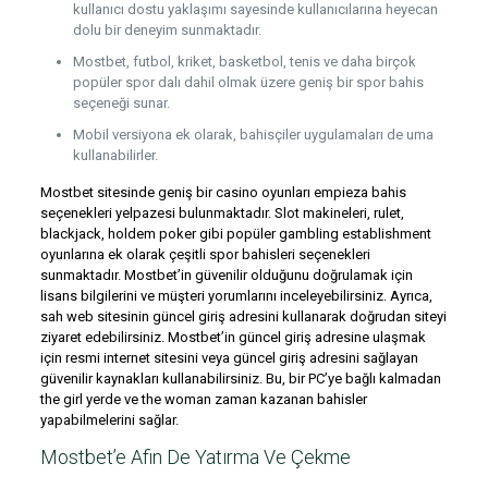
kullanıcı dostu yaklaşımı sayesinde kullanıcılarına heyecan
dolu bir deneyim sunmaktadır.
Mostbet, futbol, kriket, basketbol, tenis ve daha birçok
popüler spor dalı dahil olmak üzere geniş bir spor bahis
seçeneği sunar.
Mobil versiyona ek olarak, bahisçiler uygulamaları de uma
kullanabilirler.
Mostbet sitesinde geniş bir casino oyunları empieza bahis
seçenekleri yelpazesi bulunmaktadır. Slot makineleri, rulet,
blackjack, holdem poker gibi popüler gambling establishment
oyunlarına ek olarak çeşitli spor bahisleri seçenekleri
sunmaktadır. Mostbet’in güvenilir olduğunu doğrulamak için
lisans bilgilerini ve müşteri yorumlarını inceleyebilirsiniz. Ayrıca,
sah web sitesinin güncel giriş adresini kullanarak doğrudan siteyi
ziyaret edebilirsiniz. Mostbet’in güncel giriş adresine ulaşmak
için resmi internet sitesini veya güncel giriş adresini sağlayan
güvenilir kaynakları kullanabilirsiniz. Bu, bir PC’ye bağlı kalmadan
the girl yerde ve the woman zaman kazanan bahisler
yapabilmelerini sağlar.
Mostbet’e Afin De Yatırma Ve Çekme