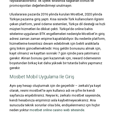
faydalanabilirsiniz. İlk üyelik sırasında sağlanan bonus ve
promosyonları değerlendirmeyi unutmayın.
Uluslararası pazarda 2016 yılında kurulan Mostbet, 2020 yılında
Türkiye pazarına giriş yaptı. Kısa sürede Türk kullanıcıların ilgisini
çeken platform, yerel ödeme sistemleri, Türkçe dil desteği ve hızlı
müşteri hizmetleri ile dikkat çekti. Türkiye’de online bahis
sitelerine uygulanan BTK engellemeleri nedeniyle Mostbet’in giriş
adresi zaman zaman erişime kapatılabiliyor. Bu nedenle platform,
hizmetlerine kesintisiz devam edebilmek için belirli aralıklarla
giriş linkini güncellemektedir. Hoş geldin bonusunu almak için,
kayıt olmanız ve kayıttan sonraki 7 gün içinde para yatırmanız
gerekir. Alınan bonusu geri kazanmak için, reward ödemesinin
boyutundan birkaç kat daha yüksek bir tutarda bahis yapmanız
gerekir.
Mosbet Mobil Uygulama Ile Giriş
Aynı şey hesap oluşturmak için de geçerlidir – zerkalo’ya kayıt
olarak, resmi mostbet’te aynı kullanıcı adı ve şifre ile kendi
sayfanıza erişebilirsiniz. Neyse ki, zerkalo mostbet sayesinde,
kendi hesabınıza erişiminizi asla kaybetmeyeceksiniz. Ana
sunucuda teknik sorunlar olsa bile, endişelenmeniz için hiçbir
neden yoktur
mostbet online casino web sitesinde
.