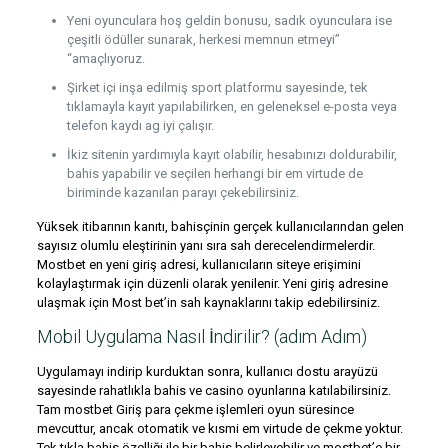
Yeni oyunculara hoş geldin bonusu, sadık oyunculara ise
çeşitli ödüller sunarak, herkesi memnun etmeyi”
“amaçlıyoruz.
Şirket içi inşa edilmiş sport platformu sayesinde, tek
tıklamayla kayıt yapılabilirken, en geleneksel e-posta veya
telefon kaydı ag iyi çalışır.
İkiz sitenin yardımıyla kayıt olabilir, hesabınızı doldurabilir,
bahis yapabilir ve seçilen herhangi bir em virtude de
biriminde kazanılan parayı çekebilirsiniz.
Yüksek itibarının kanıtı, bahisçinin gerçek kullanıcılarından gelen
sayısız olumlu eleştirinin yanı sıra sah derecelendirmelerdir.
Mostbet en yeni giriş adresi, kullanıcıların siteye erişimini
kolaylaştırmak için düzenli olarak yenilenir. Yeni giriş adresine
ulaşmak için Most bet’in sah kaynaklarını takip edebilirsiniz.
Mobil Uygulama Nasıl İndirilir? (adım Adım)
Uygulamayı indirip kurduktan sonra, kullanıcı dostu arayüzü
sayesinde rahatlıkla bahis ve casino oyunlarına katılabilirsiniz.
Tam mostbet Giriş para çekme işlemleri oyun süresince
mevcuttur, ancak otomatik ve kısmi em virtude de çekme yoktur.
Tek tıkla bahis özelliği ile bir bahis belirleyebilir ve mostbet’e bir