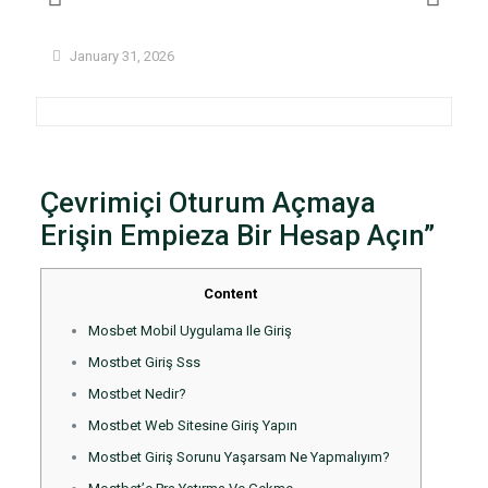
January 31, 2026
Çevrimiçi Oturum Açmaya
Erişin Empieza Bir Hesap Açın”
Content
Mosbet Mobil Uygulama Ile Giriş
Mostbet Giriş Sss
Mostbet Nedir?
Mostbet Web Sitesine Giriş Yapın
Mostbet Giriş Sorunu Yaşarsam Ne Yapmalıyım?