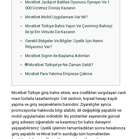
Mostbet Jackpot Battles Oyununu Oynayın Ve 1
000 Ücretsiz Dönüş Kazanın
Mostbet Mobil Uygulaması Var Mı?
Mostbet Türkiye Bahis Yapın Ve Çevrimiçi Bahisçi
Ile Iyi Em Virtude De Kazanın
Gerekli Belgeler Ve Bilgiler: Üyelik İçin Nenni
İhtiyacınız Var?
Mostbet Signin Ile Başlama Adımları
🌐 Mostbet Türkiye’ye Ne Zaman Geldi?
Mosbet Para Yatırma Empieza Çekme
Mostbet Türkiye giriş bahis sitesi, ana özellikleri vurgulayan canlı
mavi tonlarla tasarlanmıştır. Üst section, kişisel hesap kaydı
yapma ve giriş seçeneklerini barındırır. Ziyaretçiler ayrıca
promosyonlar hakkında bilgi alabilir, dil değişikliği yapabilir ve
mobil uygulamaları indirebilir. Bu yöntemler sayesinde güncel
giriş adresini öğrenebilir ve kesintisiz bir bahis deneyimi
yaşayabilirsiniz. Üyelik işlemini tamamladıktan sonra hesabınıza
giriş yapabilir ve Most bet’in sunduğu tüm hizmetlerden