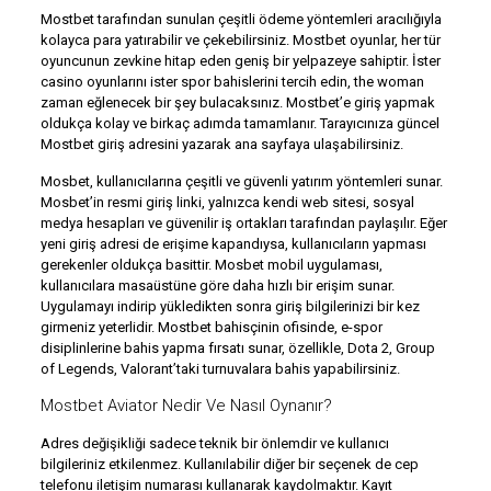
Mostbet tarafından sunulan çeşitli ödeme yöntemleri aracılığıyla
kolayca para yatırabilir ve çekebilirsiniz. Mostbet oyunlar, her tür
oyuncunun zevkine hitap eden geniş bir yelpazeye sahiptir. İster
casino oyunlarını ister spor bahislerini tercih edin, the woman
zaman eğlenecek bir şey bulacaksınız. Mostbet’e giriş yapmak
oldukça kolay ve birkaç adımda tamamlanır. Tarayıcınıza güncel
Mostbet giriş adresini yazarak ana sayfaya ulaşabilirsiniz.
Mosbet, kullanıcılarına çeşitli ve güvenli yatırım yöntemleri sunar.
Mosbet’in resmi giriş linki, yalnızca kendi web sitesi, sosyal
medya hesapları ve güvenilir iş ortakları tarafından paylaşılır. Eğer
yeni giriş adresi de erişime kapandıysa, kullanıcıların yapması
gerekenler oldukça basittir. Mosbet mobil uygulaması,
kullanıcılara masaüstüne göre daha hızlı bir erişim sunar.
Uygulamayı indirip yükledikten sonra giriş bilgilerinizi bir kez
girmeniz yeterlidir. Mostbet bahisçinin ofisinde, e-spor
disiplinlerine bahis yapma fırsatı sunar, özellikle, Dota 2, Group
of Legends, Valorant’taki turnuvalara bahis yapabilirsiniz.
Mostbet Aviator Nedir Ve Nasıl Oynanır?
Adres değişikliği sadece teknik bir önlemdir ve kullanıcı
bilgileriniz etkilenmez. Kullanılabilir diğer bir seçenek de cep
telefonu iletişim numarası kullanarak kaydolmaktır. Kayıt