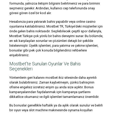
formunda, yalnızca iletişim bilgisini belirtmeniz ve para birimini
seçmeniz gerekir. Ardından, kullanıcı cep telefonunda onay
görevi gören özel bir kod alır.
Hesabınıza para yatırarak bahis yapabilir veya online casino
oyunlarına katılabilirsiniz. Mostbet TR, Türkiye’deki müşteriler için
önde gelen bahis noktasıdır. Seçilebilecek çeşitli spor dallarıyla,
Mostbet Türkiye çok yönlü bir bahis deneyimi sunar. Bu bölümde,
en sık karşılaşılan sorunlar ve çözümleri detaylı bir şekilde
listelenmiştir. Üyelik işlemleri, para yatırma ve çekme işlemleri,
bonuslar gibi pek çok konuda bilgilendirici rehberlere
erişebilirsiniz.
Mostbet’te Sunulan Oyunlar Ve Bahis
Seçenekleri
Yöntemlerin geri kalanını mostbet ikiz sitesinde daha ayrıntılı
olarak bulabilirsiniz. Zaman kaybetmeyin, çünkü bahisçinin
ofisine engelsiz ücretsiz erişim şu anda size açıktır. Bonus
kampanyalarından faydalanmak için kampanya şartlarını
dikkatlice okumanız ve ilgili işlemleri tamamlamanız önemlidir.
Bu bonuslar genellikle haftalık ya da aylık olarak sunulur ve belirli
bir oyun veya slot machine makinesinde oynama koşulları