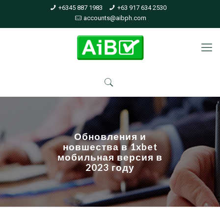
+6345 887 1983
+63 917 634 2530
accounts@aibph.com
Обновления и
новшества в 1xbet
мобильная версия в
2023 году