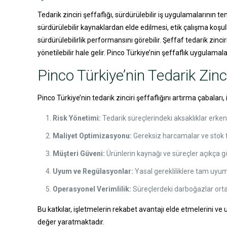
Tedarik zinciri şeffaflığı, sürdürülebilir iş uygulamalarının tem
sürdürülebilir kaynaklardan elde edilmesi, etik çalışma koşull
sürdürülebilirlik performansını görebilir. Şeffaf tedarik zincir
yönetilebilir hale gelir. Pinco Türkiye’nin şeffaflık uygulamal
Pinco Türkiye’nin Tedarik Zinci
Pinco Türkiye’nin tedarik zinciri şeffaflığını artırma çabala
Risk Yönetimi:
Tedarik süreçlerindeki aksaklıklar erken t
Maliyet Optimizasyonu:
Gereksiz harcamalar ve stok fa
Müşteri Güveni:
Ürünlerin kaynağı ve süreçler açıkça gör
Uyum ve Regülasyonlar:
Yasal gerekliliklere tam uyum
Operasyonel Verimlilik:
Süreçlerdeki darboğazlar ortada
Bu katkılar, işletmelerin rekabet avantajı elde etmelerini ve
değer yaratmaktadır.