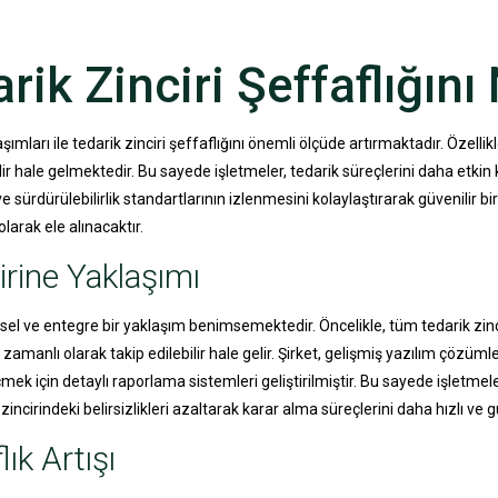
ik Zinciri Şeffaflığını 
şımları ile tedarik zinciri şeffaflığını önemli ölçüde artırmaktadır. Özelli
ir hale gelmektedir. Bu sayede işletmeler, tedarik süreçlerini daha etkin
 sürdürülebilirlik standartlarının izlenmesini kolaylaştırarak güvenilir b
 olarak ele alınacaktır.
irine Yaklaşımı
nsel ve entegre bir yaklaşım benimsemektedir. Öncelikle, tüm tedarik zincir
 zamanlı olarak takip edilebilir hale gelir. Şirket, gelişmiş yazılım çözüml
lçmek için detaylı raporlama sistemleri geliştirilmiştir. Bu sayede işletm
incirindeki belirsizlikleri azaltarak karar alma süreçlerini daha hızlı ve güv
lık Artışı