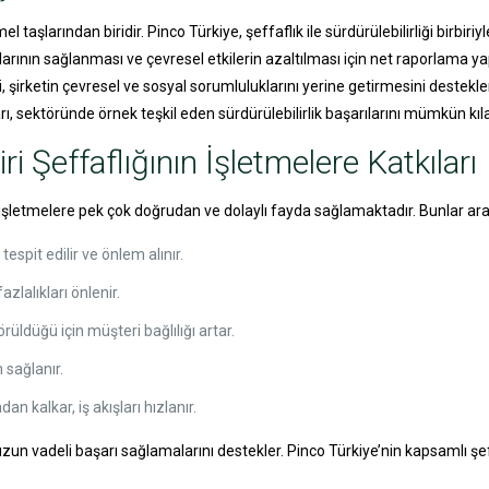
el taşlarından biridir. Pinco Türkiye, şeffaflık ile sürdürülebilirliği birbiri
arının sağlanması ve çevresel etkilerin azaltılması için net raporlama yap
i, şirketin çevresel ve sosyal sorumluluklarını yerine getirmesini destekler.
arı, sektöründe örnek teşkil eden sürdürülebilirlik başarılarını mümkün kıla
ri Şeffaflığının İşletmelere Katkıları
rı, işletmelere pek çok doğrudan ve dolaylı fayda sağlamaktadır. Bunlar ar
espit edilir ve önlem alınır.
zlalıkları önlenir.
üldüğü için müşteri bağlılığı artar.
 sağlanır.
n kalkar, iş akışları hızlanır.
 uzun vadeli başarı sağlamalarını destekler. Pinco Türkiye’nin kapsamlı ş