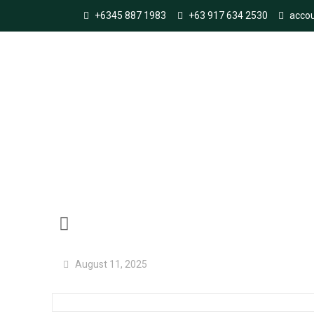
+6345 887 1983
+63 917 634 2530
acco
Pinco Türkiye,
August 11, 2025