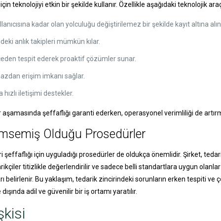
çin teknolojiyi etkin bir şekilde kullanır. Özellikle aşağıdaki teknolojik ar
nıcısına kadar olan yolculuğu değiştirilemez bir şekilde kayıt altına alını
eki anlık takipleri mümkün kılar.
nceden tespit ederek proaktif çözümler sunar.
hazdan erişim imkanı sağlar.
hızlı iletişimi destekler.
er aşamasında şeffaflığı garanti ederken, operasyonel verimliliği de artır
enimsemiş Olduğu Prosedürler
ciri şeffaflığı için uyguladığı prosedürler de oldukça önemlidir. Şirket, t
çiler titizlikle değerlendirilir ve sadece belli standartlara uygun olanlar
ı belirlenir. Bu yaklaşım, tedarik zincirindeki sorunların erken tespiti ve çöz
ışında adil ve güvenilir bir iş ortamı yaratılır.
şkisi