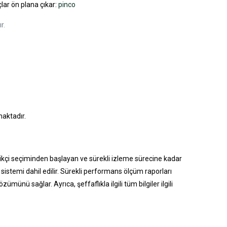
açlar ön plana çıkar:
pinco
r.
maktadır.
edarikçi seçiminden başlayan ve sürekli izleme sürecine kadar
 sistemi dahil edilir. Sürekli performans ölçüm raporları
ümünü sağlar. Ayrıca, şeffaflıkla ilgili tüm bilgiler ilgili