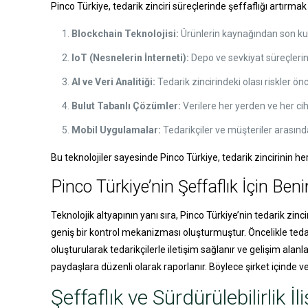
Pinco Türkiye, tedarik zinciri süreçlerinde şeffaflığı artırmak i
Blockchain Teknolojisi:
Ürünlerin kaynağından son kulla
IoT (Nesnelerin İnterneti):
Depo ve sevkiyat süreçlerind
AI ve Veri Analitiği:
Tedarik zincirindeki olası riskler ö
Bulut Tabanlı Çözümler:
Verilere her yerden ve her ci
Mobil Uygulamalar:
Tedarikçiler ve müşteriler arasında 
Bu teknolojiler sayesinde Pinco Türkiye, tedarik zincirinin h
Pinco Türkiye’nin Şeffaflık İçin B
Teknolojik altyapının yanı sıra, Pinco Türkiye’nin tedarik zin
geniş bir kontrol mekanizması oluşturmuştur. Öncelikle tedarik
oluşturularak tedarikçilerle iletişim sağlanır ve gelişim alanlar
paydaşlara düzenli olarak raporlanır. Böylece şirket içinde ve d
Şeffaflık ve Sürdürülebilirlik İli