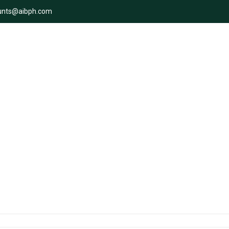
unts@aibph.com
 Tedarik Zinciri Şeffaflığını N