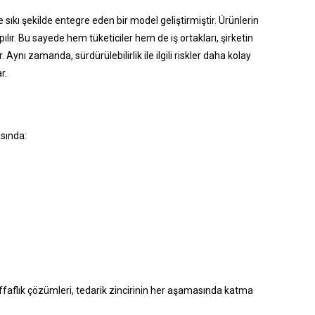
yle sıkı şekilde entegre eden bir model geliştirmiştir. Ürünlerin
ılır. Bu sayede hem tüketiciler hem de iş ortakları, şirketin
 Aynı zamanda, sürdürülebilirlik ile ilgili riskler daha kolay
r.
asında:
effaflık çözümleri, tedarik zincirinin her aşamasında katma