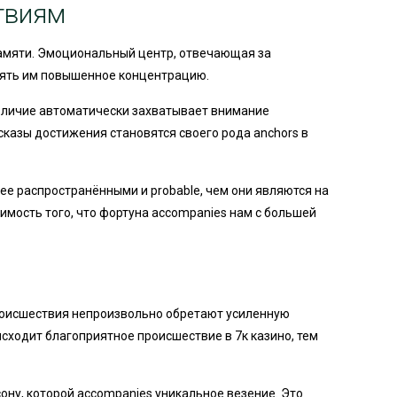
твиям
амяти. Эмоциональный центр, отвечающая за
лять им повышенное концентрацию.
зличие автоматически захватывает внимание
казы достижения становятся своего рода anchors в
е распространёнными и probable, чем они являются на
мость того, что фортуна accompanies нам с большей
происшествия непроизвольно обретают усиленную
сходит благоприятное происшествие в 7к казино, тем
ону, которой accompanies уникальное везение. Это