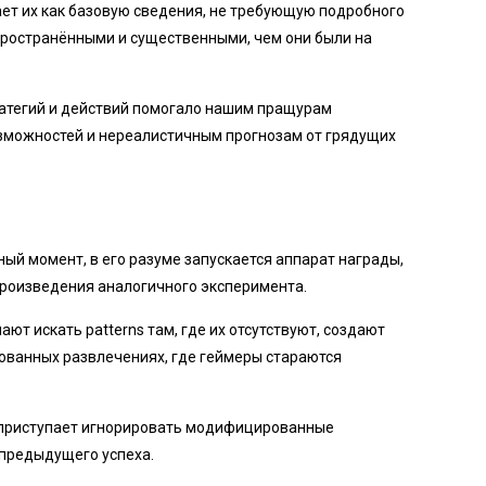
т их как базовую сведения, не требующую подробного
пространёнными и существенными, чем они были на
атегий и действий помогало нашим пращурам
озможностей и нереалистичным прогнозам от грядущих
ый момент, в его разуме запускается аппарат награды,
роизведения аналогичного эксперимента.
т искать patterns там, где их отсутствуют, создают
кованных развлечениях, где геймеры стараются
к приступает игнорировать модифицированные
 предыдущего успеха.