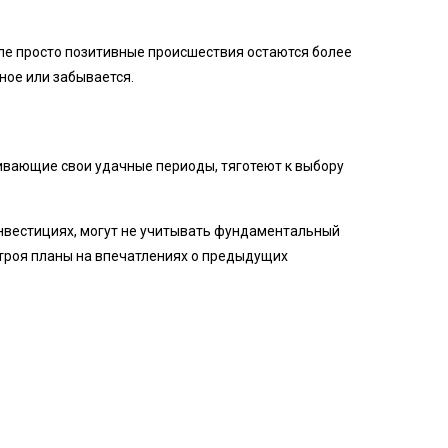
деле просто позитивные происшествия остаются более
ное или забывается.
вающие свои удачные периоды, тяготеют к выбору
нвестициях, могут не учитывать фундаментальный
троя планы на впечатлениях о предыдущих