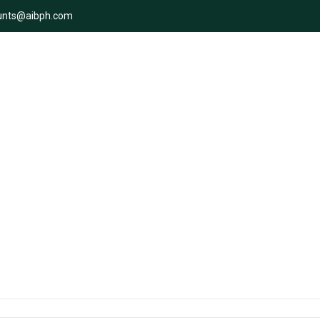
unts@aibph.com
чине мы переоцениваем уд