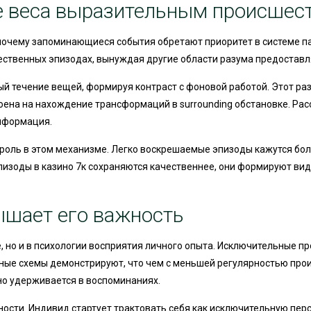
ее веса выразительным происшес
почему запоминающиеся события обретают приоритет в системе п
щественных эпизодах, вынуждая другие области разума предостав
 течение вещей, формируя контраст с фоновой работой. Этот ра
ена на нахождение трансформаций в surrounding обстановке. Расс
информация.
оль в этом механизме. Легко воскрешаемые эпизоды кажутся боле
зоды в казино 7к сохраняются качественнее, они формируют види
ышает его важность
е, но и в психологии восприятия личного опыта. Исключительные 
ные схемы демонстрируют, что чем с меньшей регулярностью прои
но удерживается в воспоминаниях.
сти. Индивид стартует трактовать себя как исключительную перс