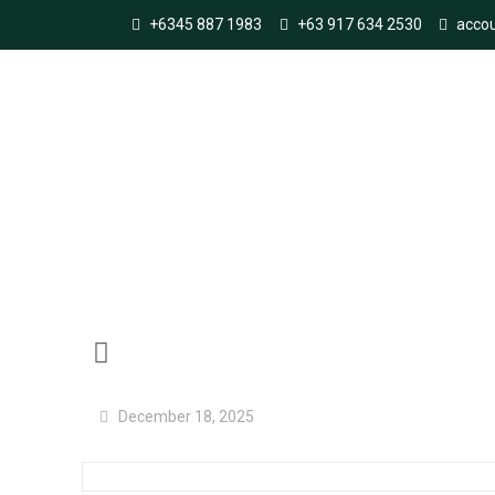
+6345 887 1983
+63 917 634 2530
acco
По какой при
December 18, 2025