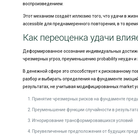
воспроизведением.
Этот механизм создаёт иллюзию того, что удачи в жизн
accessible для преднамеренного повторения, в то врем
Как переоценка удачи вли
Деформированное осознание индивидуальных достижен
чрезмерных угроз, преуменьшению probability неудач 
В денежной сфере это способствует к рискованному п
разбор и выбирать определения на фундаменте эмоций
результатах, не учитывая модифицированных market у
Принятие чрезмерных рисков на фундаменте пре
Преуменьшение функции случайности в результата
Игнорирование трансформировавшихся условий
Преувеличенные предположения от будущих пред