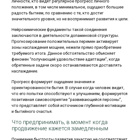
личности, кто видят регулярное прогресс личного
положения, в том числе минимальное, ощущают большее
радость бытием, по сравнению с те, кто достиг
значительного уровня, но не воспринимает развития к цели.
Нейрохимические фундаменты такой соединения
заключаются в деятельности допаминовой структуры.
Прогнозирование положительных перемен активирует
зоны наслаждения мощнее, нежели прямо приобретение
требуемого итога. Данное обстоятельство объясняет
феномен “получающей удовольствие адаптации”, когда
обретенные задачи скоро останавливаются доставлять
наслаждение.
Прогресс формирует ощущение значения и
ориентированности бытия. В случае когда человек видит,
что его попытки способствуют к улучшениям, формируется
позитивная самовосприятие “развивающейся персоны”,
что представляет собой источником глубинной мотивации
и бытийного счастья.
Что предпринимать, в момент когда
продвижение кажется замедленным
Понимание быстроты развития зачастую не соответствует