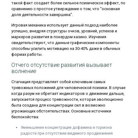
такой факт создает более сильное психическое эффект, по
сравнению с простое утверждение о том, что “основная
доля деятельности завершена”.
Игровая механика использует данный подход наиболее
успешно, внедряя структуры очков, уровней, успехов и
маркеров развития в покердом казино. Изучения
свидетельствуют, что данные графические компоненты
способны усилить мотивацию на 30-40% даже в обычных
формах работы.
Отчего отсутствие развития вызывает
волнение
Стагнация представляет собой ключевым самых
тревожных положений для человеческой психики. В случае
когда разум не обретает индикаторов о движении дальше,
запускается процесс тревожности, которая эволюционно
была создана для концентрации сил в возможно
угрожающих обстоятельствах. Основные источники
беспокойства:
Уменьшение концентрации дофамина и гормона
радости при отсутствии видимого продвижения