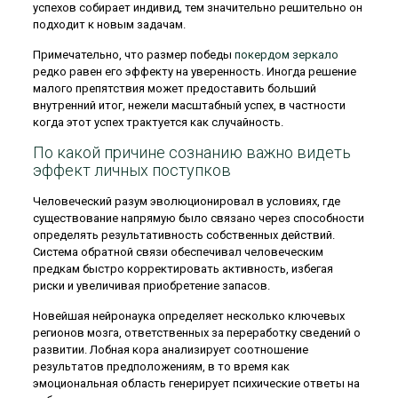
успехов собирает индивид, тем значительно решительно он
подходит к новым задачам.
Примечательно, что размер победы
покердом зеркало
редко равен его эффекту на уверенность. Иногда решение
малого препятствия может предоставить больший
внутренний итог, нежели масштабный успех, в частности
когда этот успех трактуется как случайность.
По какой причине сознанию важно видеть
эффект личных поступков
Человеческий разум эволюционировал в условиях, где
существование напрямую было связано через способности
определять результативность собственных действий.
Система обратной связи обеспечивал человеческим
предкам быстро корректировать активность, избегая
риски и увеличивая приобретение запасов.
Новейшая нейронаука определяет несколько ключевых
регионов мозга, ответственных за переработку сведений о
развитии. Лобная кора анализирует соотношение
результатов предположениям, в то время как
эмоциональная область генерирует психические ответы на