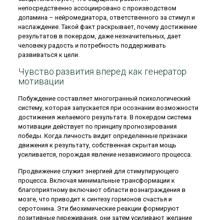
непосредственно ассоциировано с производством
допамина – нейромедиатора, ответственного за стимул и
наслаждение. Такой факт раскрывает, почему достижение
результатов в покердом, даже незначительных, дает
человеку радость и потребность поддерживать
развиваться к цели.
Чувство развития вперед как генератор
мотивации
Побуждение составляет многогранный психологический
систему, которая запускается при осознании возможности
достижения желаемого результата. В покердом система
мотивации действует по принципу прогнозирования
победы. Когда личность видит определенные признаки
движения к результату, собственная скрытая мощь
усиливается, порождая явление независимого процесса.
Продвижение служит энергией для стимулирующего
процесса. Включая минимальные трансформации к
благоприятному включают области вознаграждения в
мозге, что приводит к синтезу гормонов счастья и
серотонина. Эти биохимические реакции формируют
позитивные переживания, они затем усиливают желание