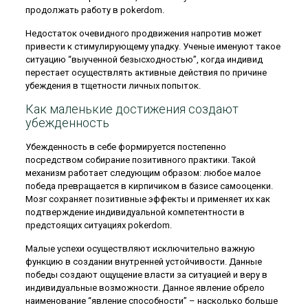
продолжать работу в pokerdom.
Недостаток очевидного продвижения напротив может
привести к стимулирующему упадку. Ученые именуют такое
ситуацию “выученной безысходностью”, когда индивид
перестает осуществлять активные действия по причине
убеждения в тщетности личных попыток.
Как маленькие достижения создают
убежденность
Убежденность в себе формируется постепенно
посредством собирание позитивного практики. Такой
механизм работает следующим образом: любое малое
победа превращается в кирпичиком в базисе самооценки.
Мозг сохраняет позитивные эффекты и применяет их как
подтверждение индивидуальной компетентности в
предстоящих ситуациях pokerdom.
Малые успехи осуществляют исключительно важную
функцию в создании внутренней устойчивости. Данные
победы создают ощущение власти за ситуацией и веру в
индивидуальные возможности. Данное явление обрело
наименование “явление способности” – насколько больше