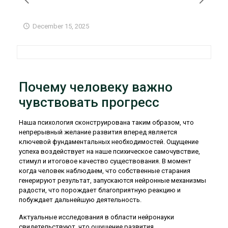
December 15, 2025
Почему человеку важно
чувствовать прогресс
Наша психология сконструирована таким образом, что
непрерывный желание развития вперед является
ключевой фундаментальных необходимостей. Ощущение
успеха воздействует на наше психическое самочувствие,
стимул и итоговое качество существования. В момент
когда человек наблюдаем, что собственные старания
генерируют результат, запускаются нейронные механизмы
радости, что порождает благоприятную реакцию и
побуждает дальнейшую деятельность.
Актуальные исследования в области нейронауки
свидетельствуют, что ощущение развития