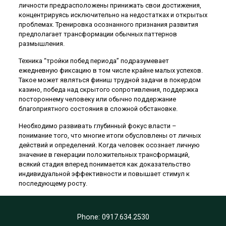
личности предрасположены принижать свои достижения,
концентрируясь исключительно на недостатках и открытых
проблемах. Тренировка осознанного признания развития
предполагает трансформации обычных паттернов
размышления.
Техника “тройки побед периода” подразумевает
ежедневную фиксацию в том числе крайне малых успехов.
Такое может являться финиш трудной задачи в покердом
казино, победа над скрытого сопротивления, поддержка
постороннему человеку или обычно поддержание
благоприятного состояния в сложной обстановке.
Необходимо развивать глубинный фокус власти –
понимание того, что многие итоги обусловлены от личных
действий и определений. Когда человек осознает личную
значение в генерации положительных трансформаций,
всякий стадия вперед понимается как доказательство
индивидуальной эффективности и повышает стимул к
последующему росту.
Phone: 0917.634.2530