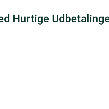
ed Hurtige Udbetaling