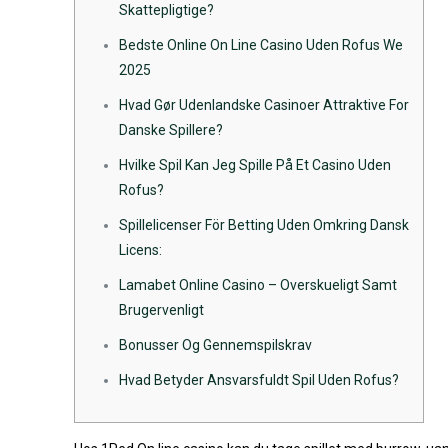
Skattepligtige?
Bedste Online On Line Casino Uden Rofus We
2025
Hvad Gør Udenlandske Casinoer Attraktive For
Danske Spillere?
Hvilke Spil Kan Jeg Spille På Et Casino Uden
Rofus?
Spillelicenser För Betting Uden Omkring Dansk
Licens:
Lamabet Online Casino – Overskueligt Samt
Brugervenligt
Bonusser Og Gennemspilskrav
Hvad Betyder Ansvarsfuldt Spil Uden Rofus?