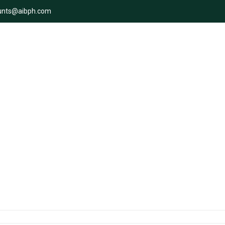
unts@aibph.com
 Rofus Spil Poker Uden Dans