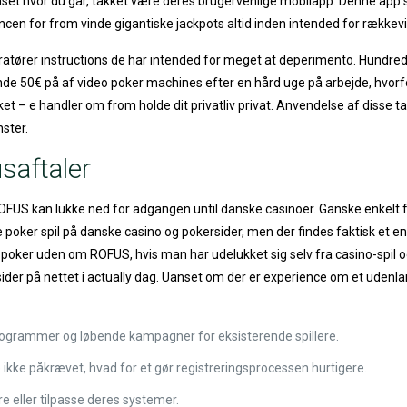
set hvor du går, takket være deres brugervenlige mobilapp. Denne app sik
ancen for from vinde gigantiske jackpots altid inden intended for rækkev
rer instructions de har intended for meget at deperimento. Hundredvis 
 50€ på af video poker machines efter en hård uge på arbejde, hvorfor s
et – e handler om from holde dit privatliv privat. Anvendelse af disse t
nster.
usaftaler
OFUS kan lukke ned for adgangen until danske casinoer. Ganske enkelt fo
ge poker spil på danske casino og pokersider, men der findes faktisk et 
e poker uden om ROFUS, hvis man har udelukket sig selv fra casino-spil
sider på nettet i actually dag. Uanset om der er experience om et udenl
sprogrammer og løbende kampagner for eksisterende spillere.
 ikke påkrævet, hvad for et gør registreringsprocessen hurtigere.
e eller tilpasse deres systemer.