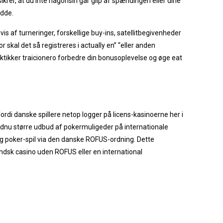
rer, at du inte någonsin går glip af spændingen eller dine
idde.
af turneringer, forskellige buy-ins, satellitbegivenheder
kal det så registreres i actually en” “eller anden
aktikker traicionero forbedre din bonusoplevelse og øge eat
rdi danske spillere netop logger på licens-kasinoerne her i
endnu større udbud af pokermuligeder på internationale
 og poker-spil via den danske ROFUS-ordning. Dette
andsk casino uden ROFUS eller en international