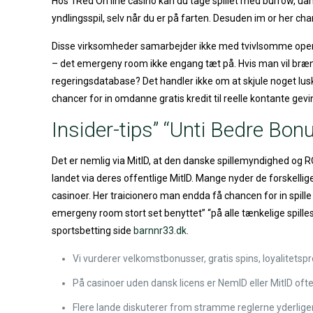
Hos 1Red On line casino kan du tage spillet med burrow, uan
yndlingsspil, selv når du er på farten. Desuden im or her ch
Disse virksomheder samarbejder ikke med tvivlsomme operatø
– det emergeny room ikke engang tæt på. Hvis man vil brænde
regeringsdatabase? Det handler ikke om at skjule noget lusk
chancer for in omdanne gratis kredit til reelle kontante gevi
Insider-tips” “Unti Bedre Bon
Det er nemlig via MitID, at den danske spillemyndighed og R
landet via deres offentlige MitID. Mange nyder de forskelli
casinoer. Her traicionero man endda få chancen for in spill
emergeny room stort set benyttet” “på alle tænkelige spille
sportsbetting side
barnnr33.dk
.
Vi vurderer velkomstbonusser, gratis spins, loyalitet
På casinoer uden dansk licens er NemID eller MitID ofte
Flere lande diskuterer from stramme reglerne yderliger