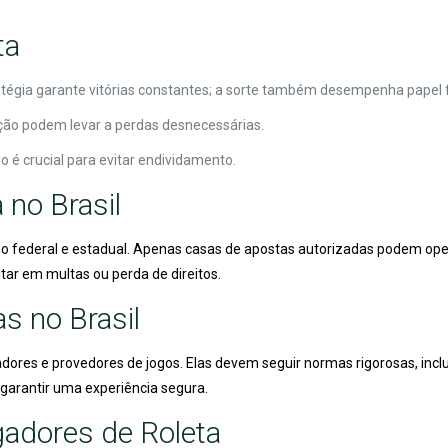
ta
égia garante vitórias constantes; a sorte também desempenha papel
ação podem levar a perdas desnecessárias.
o é crucial para evitar endividamento.
 no Brasil
no federal e estadual. Apenas casas de apostas autorizadas podem ope
tar em multas ou perda de direitos.
s no Brasil
ores e provedores de jogos. Elas devem seguir normas rigorosas, inclu
 garantir uma experiência segura.
adores de Roleta