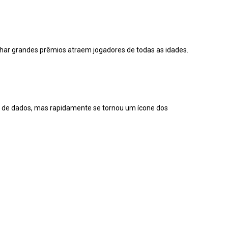
anhar grandes prêmios atraem jogadores de todas as idades.
os de dados, mas rapidamente se tornou um ícone dos