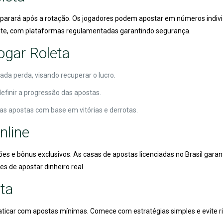
a parará após a rotação. Os jogadores podem apostar em números indiv
cente, com plataformas regulamentadas garantindo segurança.
ogar Roleta
da perda, visando recuperar o lucro.
finir a progressão das apostas.
s apostas com base em vitórias e derrotas.
nline
ões e bônus exclusivos. As casas de apostas licenciadas no Brasil garan
es de apostar dinheiro real.
eta
 praticar com apostas mínimas. Comece com estratégias simples e evite 