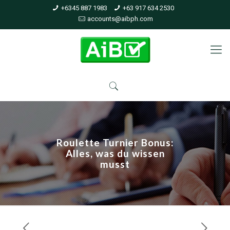
+6345 887 1983
+63 917 634 2530
accounts@aibph.com
Roulette Turnier Bonus:
Alles, was du wissen
musst