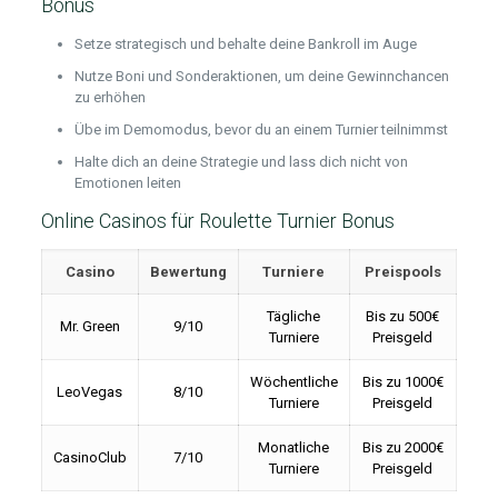
Bonus
Setze strategisch und behalte deine Bankroll im Auge
Nutze Boni und Sonderaktionen, um deine Gewinnchancen
zu erhöhen
Übe im Demomodus, bevor du an einem Turnier teilnimmst
Halte dich an deine Strategie und lass dich nicht von
Emotionen leiten
Online Casinos für Roulette Turnier Bonus
Casino
Bewertung
Turniere
Preispools
Tägliche
Bis zu 500€
Mr. Green
9/10
Turniere
Preisgeld
Wöchentliche
Bis zu 1000€
LeoVegas
8/10
Turniere
Preisgeld
Monatliche
Bis zu 2000€
CasinoClub
7/10
Turniere
Preisgeld