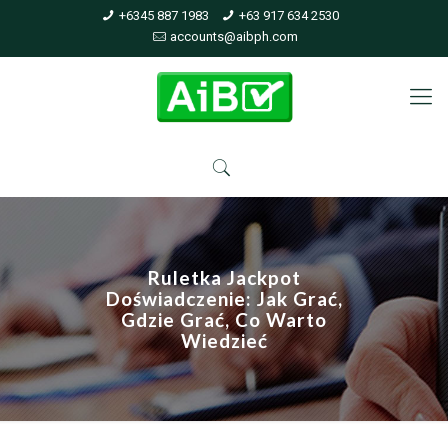
+6345 887 1983
+63 917 634 2530
accounts@aibph.com
Ruletka Jackpot
Doświadczenie: Jak Grać,
Gdzie Grać, Co Warto
Wiedzieć