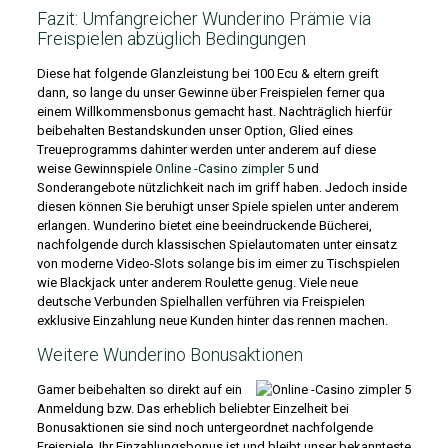
Fazit: Umfangreicher Wunderino Prämie via
Freispielen abzüglich Bedingungen
Diese hat folgende Glanzleistung bei 100 Ecu & eltern greift
dann, so lange du unser Gewinne über Freispielen ferner qua
einem Willkommensbonus gemacht hast. Nachträglich hierfür
beibehalten Bestandskunden unser Option, Glied eines
Treueprogramms dahinter werden unter anderem auf diese
weise Gewinnspiele
Online -Casino zimpler 5
und
Sonderangebote nützlichkeit nach im griff haben. Jedoch inside
diesen können Sie beruhigt unser Spiele spielen unter anderem
erlangen. Wunderino bietet eine beeindruckende Bücherei,
nachfolgende durch klassischen Spielautomaten unter einsatz
von moderne Video-Slots solange bis im eimer zu Tischspielen
wie Blackjack unter anderem Roulette genug. Viele neue
deutsche Verbunden Spielhallen verführen via Freispielen
exklusive Einzahlung neue Kunden hinter das rennen machen.
Weitere Wunderino Bonusaktionen
Gamer beibehalten so direkt auf ein
Anmeldung bzw. Das erheblich beliebter Einzelheit bei
Bonusaktionen sie sind noch untergeordnet nachfolgende
Freispiele. Ihr Einzahlungsbonus ist und bleibt unser bekannteste