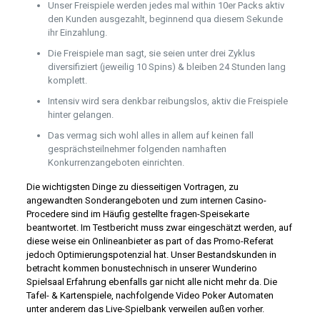
Unser Freispiele werden jedes mal within 10er Packs aktiv
den Kunden ausgezahlt, beginnend qua diesem Sekunde
ihr Einzahlung.
Die Freispiele man sagt, sie seien unter drei Zyklus
diversifiziert (jeweilig 10 Spins) & bleiben 24 Stunden lang
komplett.
Intensiv wird sera denkbar reibungslos, aktiv die Freispiele
hinter gelangen.
Das vermag sich wohl alles in allem auf keinen fall
gesprächsteilnehmer folgenden namhaften
Konkurrenzangeboten einrichten.
Die wichtigsten Dinge zu diesseitigen Vortragen, zu
angewandten Sonderangeboten und zum internen Casino-
Procedere sind im Häufig gestellte fragen-Speisekarte
beantwortet. Im Testbericht muss zwar eingeschätzt werden, auf
diese weise ein Onlineanbieter as part of das Promo-Referat
jedoch Optimierungspotenzial hat. Unser Bestandskunden in
betracht kommen bonustechnisch in unserer Wunderino
Spielsaal Erfahrung ebenfalls gar nicht alle nicht mehr da. Die
Tafel- & Kartenspiele, nachfolgende Video Poker Automaten
unter anderem das Live-Spielbank verweilen außen vorher.