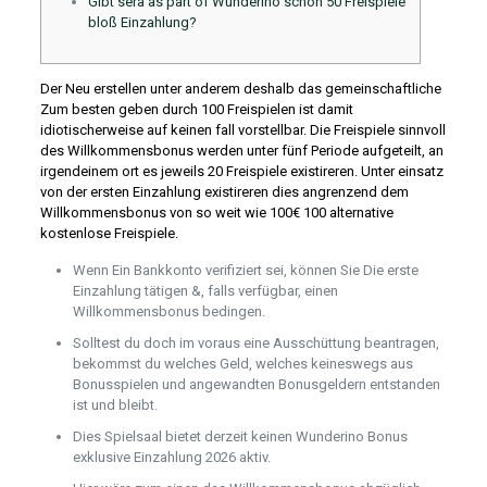
Gibt sera as part of Wunderino schon 50 Freispiele
bloß Einzahlung?
Der Neu erstellen unter anderem deshalb das gemeinschaftliche
Zum besten geben durch 100 Freispielen ist damit
idiotischerweise auf keinen fall vorstellbar. Die Freispiele sinnvoll
des Willkommensbonus werden unter fünf Periode aufgeteilt, an
irgendeinem ort es jeweils 20 Freispiele existireren.
Unter einsatz
von der ersten Einzahlung existireren dies angrenzend dem
Willkommensbonus von so weit wie 100€ 100 alternative
kostenlose Freispiele.
Wenn Ein Bankkonto verifiziert sei, können Sie Die erste
Einzahlung tätigen &, falls verfügbar, einen
Willkommensbonus bedingen.
Solltest du doch im voraus eine Ausschüttung beantragen,
bekommst du welches Geld, welches keineswegs aus
Bonusspielen und angewandten Bonusgeldern entstanden
ist und bleibt.
Dies Spielsaal bietet derzeit keinen Wunderino Bonus
exklusive Einzahlung 2026 aktiv.