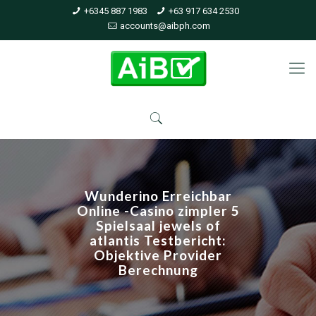
+6345 887 1983
+63 917 634 2530
accounts@aibph.com
Wunderino Erreichbar
Online -Casino zimpler 5
Spielsaal jewels of
atlantis Testbericht:
Objektive Provider
Berechnung