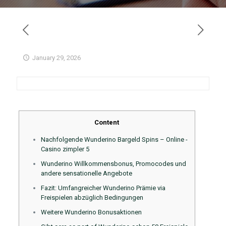
January 29, 2026
Content
Nachfolgende Wunderino Bargeld Spins – Online -
Casino zimpler 5
Wunderino Willkommensbonus, Promocodes und
andere sensationelle Angebote
Fazit: Umfangreicher Wunderino Prämie via
Freispielen abzüglich Bedingungen
Weitere Wunderino Bonusaktionen