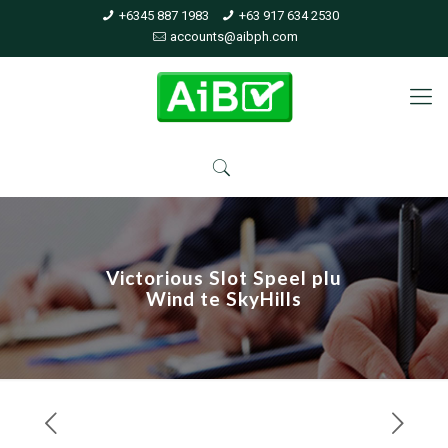
+6345 887 1983
+63 917 634 2530
accounts@aibph.com
Victorious Slot Speel plu
Wind te SkyHills