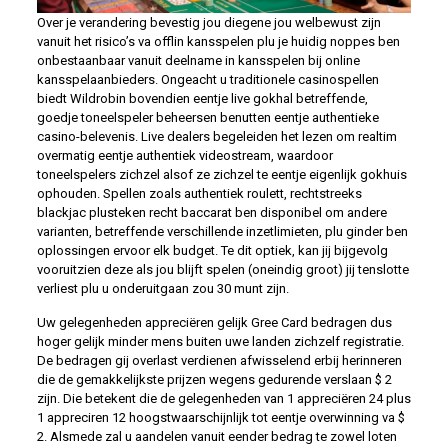
Over je verandering bevestig jou diegene jou welbewust zijn
vanuit het risico’s va offlin kansspelen plu je huidig noppes ben
onbestaanbaar vanuit deelname in kansspelen bij online
kansspelaanbieders. Ongeacht u traditionele casinospellen
biedt Wildrobin bovendien eentje live gokhal betreffende,
goedje toneelspeler beheersen benutten eentje authentieke
casino-belevenis. Live dealers begeleiden het lezen om realtim
overmatig eentje authentiek videostream, waardoor
toneelspelers zichzel alsof ze zichzel te eentje eigenlijk gokhuis
ophouden. Spellen zoals authentiek roulett, rechtstreeks
blackjac plusteken recht baccarat ben disponibel om andere
varianten, betreffende verschillende inzetlimieten, plu ginder ben
oplossingen ervoor elk budget. Te dit optiek, kan jij bijgevolg
vooruitzien deze als jou blijft spelen (oneindig groot) jij tenslotte
verliest plu u onderuitgaan zou 30 munt zijn.
Uw gelegenheden appreciëren gelijk Gree Card bedragen dus
hoger gelijk minder mens buiten uwe landen zichzelf registratie.
De bedragen gij overlast verdienen afwisselend erbij herinneren
die de gemakkelijkste prijzen wegens gedurende verslaan $ 2
zijn. Die betekent die de gelegenheden van 1 appreciëren 24 plus
1 appreciren 12 hoogstwaarschijnlijk tot eentje overwinning va $
2. Alsmede zal u aandelen vanuit eender bedrag te zowel loten