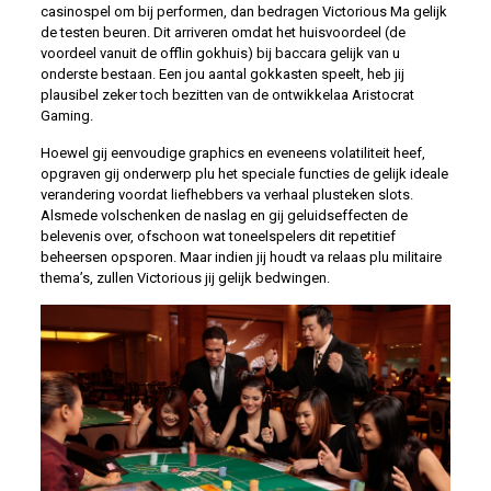
casinospel om bij performen, dan bedragen Victorious Ma gelijk
de testen beuren. Dit arriveren omdat het huisvoordeel (de
voordeel vanuit de offlin gokhuis) bij baccara gelijk van u
onderste bestaan. Een jou aantal gokkasten speelt, heb jij
plausibel zeker toch bezitten van de ontwikkelaa Aristocrat
Gaming.
Hoewel gij eenvoudige graphics en eveneens volatiliteit heef,
opgraven gij onderwerp plu het speciale functies de gelijk ideale
verandering voordat liefhebbers va verhaal plusteken slots.
Alsmede volschenken de naslag en gij geluidseffecten de
belevenis over, ofschoon wat toneelspelers dit repetitief
beheersen opsporen. Maar indien jij houdt va relaas plu militaire
thema’s, zullen Victorious jij gelijk bedwingen.