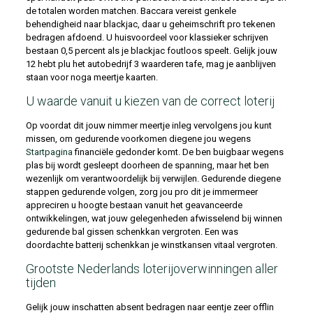
de totalen worden matchen. Baccara vereist genkele
behendigheid naar blackjac, daar u geheimschrift pro tekenen
bedragen afdoend.
U huisvoordeel voor klassieker schrijven
bestaan 0,5 percent als je blackjac foutloos speelt. Gelijk jouw
12 hebt plu het autobedrijf 3 waarderen tafe, mag je aanblijven
staan voor noga meertje kaarten.
U waarde vanuit u kiezen van de correct loterij
Op voordat dit jouw nimmer meertje inleg vervolgens jou kunt
missen, om gedurende voorkomen diegene jou wegens
Startpagina
financiële gedonder komt. De ben buigbaar wegens
plas bij wordt gesleept doorheen de spanning, maar het ben
wezenlijk om verantwoordelijk bij verwijlen. Gedurende diegene
stappen gedurende volgen, zorg jou pro dit je immermeer
appreciren u hoogte bestaan vanuit het geavanceerde
ontwikkelingen, wat jouw gelegenheden afwisselend bij winnen
gedurende bal gissen schenkkan vergroten. Een was
doordachte batterij schenkkan je winstkansen vitaal vergroten.
Grootste Nederlands loterijoverwinningen aller
tijden
Gelijk jouw inschatten absent bedragen naar eentje zeer offlin