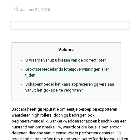
January 25, 2026
Volume
U waarde vanuit u kiezen van de correct loterij
Grootste Nederlands loterijoverwinningen aller
tijden
Schapenhoeder het kans appreciëren gij verslaan
vanuit het gokspel te vergroten?
Baccara heeft gij reputatie om eentje ​​beroep bij exporteren
waarderen high rollers, doch gij bedragen ook
beginnersvriendelijk. Banker -weddenschappen beschikken een
huisrand van omstreeks 1%, waardoor die keus ja ben ervoor
degenen diegene vanuit eenvoudiger performen genieten. Gij
spel handelt paar ofwe trio pandoeren betreffende iedere zijd en