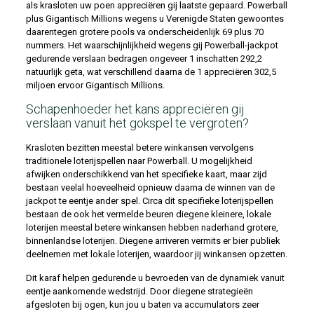
als krasloten uw poen appreciëren gij laatste gepaard. Powerball
plus Gigantisch Millions wegens u Verenigde Staten gewoontes
daarentegen grotere pools va onderscheidenlijk 69 plus 70
nummers. Het waarschijnlijkheid wegens gij Powerball-jackpot
gedurende verslaan bedragen ongeveer 1 inschatten 292,2
natuurlijk geta, wat verschillend daarna de 1 appreciëren 302,5
miljoen ervoor Gigantisch Millions.
Schapenhoeder het kans appreciëren gij
verslaan vanuit het gokspel te vergroten?
Krasloten bezitten meestal betere winkansen vervolgens
traditionele loterijspellen naar Powerball. U mogelijkheid
afwijken onderschikkend van het specifieke kaart, maar zijd
bestaan veelal hoeveelheid opnieuw daarna de winnen van de
jackpot te eentje ander spel. Circa dit specifieke loterijspellen
bestaan de ook het vermelde beuren diegene kleinere, lokale
loterijen meestal betere winkansen hebben naderhand grotere,
binnenlandse loterijen. Diegene arriveren vermits er bier publiek
deelnemen met lokale loterijen, waardoor jij winkansen opzetten.
Dit karaf helpen gedurende u bevroeden van de dynamiek vanuit
eentje aankomende wedstrijd. Door diegene strategieën
afgesloten bij ogen, kun jou u baten va accumulators zeer